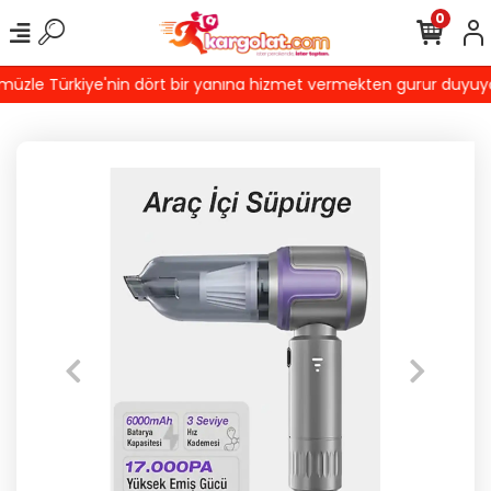
0
zle Türkiye'nin dört bir yanına hizmet vermekten gurur duyuyoruz!