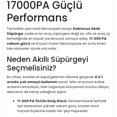
17000PA Güçlü
Performans
Temizlikte yeni nesil teknolojiyle tanışın
Kablosuz Akıllı
Süpürge
, sadece bir araç süpürgesi değil ev, ofis ve araç içi
temizliğinde en büyük yardımcınız olmaya aday.
17.000 PA
vakum gücü
ve fırçasız motor teknolojisiyle en zorlu kirleri
bile saniyeler içinde yok eder.
Neden Akıllı Süpürgeyi
Seçmelisiniz?
Bu cihaz, sıradan el süpürgelerinin ötesine geçerek
4’ü 1
arada çok amaçlı kullanım
sunar. İster aracınızın koltuk
aralarını temizleyin, ister bilgisayar klavyenizin tozunu üfleyin,
isterseniz de kamp yatağınızı şişirin
17.000 PA Üstün Emiş Gücü:
Derinlemesine temizlik
için tasarlanan yüksek vakum gücü, tozdan evcil
hayvan tüylerine kadar her şeyi hapseder.