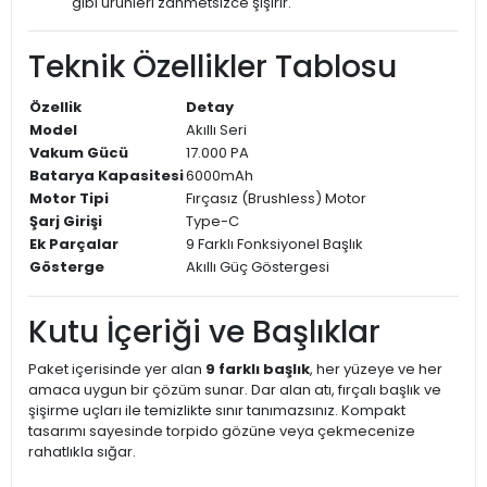
gibi ürünleri zahmetsizce şişirir.
Teknik Özellikler Tablosu
Özellik
Detay
Model
Akıllı Seri
Vakum Gücü
17.000 PA
Batarya Kapasitesi
6000mAh
Motor Tipi
Fırçasız (Brushless) Motor
Şarj Girişi
Type-C
Ek Parçalar
9 Farklı Fonksiyonel Başlık
Gösterge
Akıllı Güç Göstergesi
Kutu İçeriği ve Başlıklar
Paket içerisinde yer alan
9 farklı başlık
, her yüzeye ve her
amaca uygun bir çözüm sunar. Dar alan atı, fırçalı başlık ve
şişirme uçları ile temizlikte sınır tanımazsınız. Kompakt
tasarımı sayesinde torpido gözüne veya çekmecenize
rahatlıkla sığar.