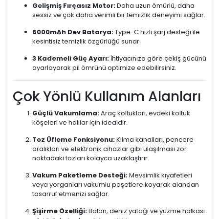
Gelişmiş Fırçasız Motor:
Daha uzun ömürlü, daha
sessiz ve çok daha verimli bir temizlik deneyimi sağlar.
6000mAh Dev Batarya:
Type-C hızlı şarj desteği ile
kesintisiz temizlik özgürlüğü sunar.
3 Kademeli Güç Ayarı:
İhtiyacınıza göre çekiş gücünü
ayarlayarak pil ömrünü optimize edebilirsiniz.
Çok Yönlü Kullanım Alanları
Güçlü Vakumlama:
Araç koltukları, evdeki koltuk
köşeleri ve halılar için idealdir.
Toz Üfleme Fonksiyonu:
Klima kanalları, pencere
aralıkları ve elektronik cihazlar gibi ulaşılması zor
noktadaki tozları kolayca uzaklaştırır.
Vakum Paketleme Desteği:
Mevsimlik kıyafetleri
veya yorganları vakumlu poşetlere koyarak alandan
tasarruf etmenizi sağlar.
Şişirme Özelliği:
Balon, deniz yatağı ve yüzme halkası