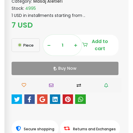
Category:
Masaj Aletleri
Stock:
4995
1 USD in installments starting from ..
7 USD
Add to
Piece
cart
Buy Now
Secure shopping
Returns and Exchanges