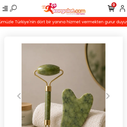
0
üzle Türkiye'nin dört bir yanına hizmet vermekten gurur duyuyoruz