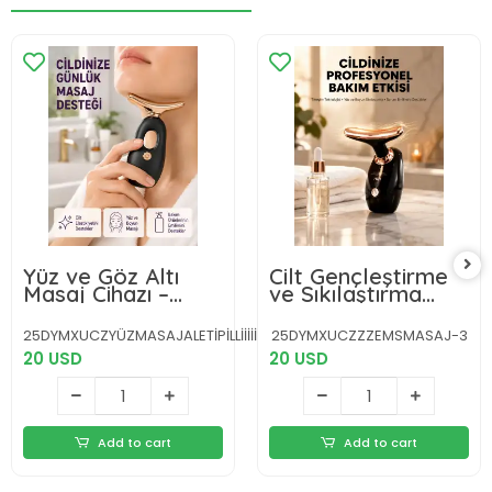
Yüz ve Göz Altı
Cilt Gençleştirme
Masaj Cihazı –
ve Sıkılaştırma
Kırışıklık Karşıtı &
Cihazı Kolajen
Nemlendirici Etki
Artırıcı Titreşimli
25DYMXUCZYÜZMASAJALETİPİLLİİİİİİİİİ-1
25DYMXUCZZZEMSMASAJ-3
Destekli
20 USD
20 USD
Add to cart
Add to cart