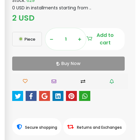
Stock:
629
0 USD in installments starting from ..
2 USD
Add to
Piece
cart
Buy Now
Secure shopping
Returns and Exchanges