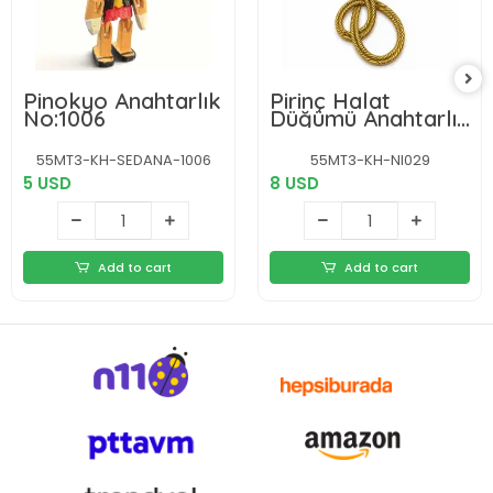
Pinokyo Anahtarlık
Pirinç Halat
No:1006
Düğümü Anahtarlık
Nı029
55MT3-KH-SEDANA-1006
55MT3-KH-NI029
5 USD
8 USD
Add to cart
Add to cart