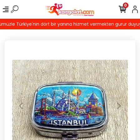
0
üzle Türkiye'nin dört bir yanına hizmet vermekten gurur duyuyoruz