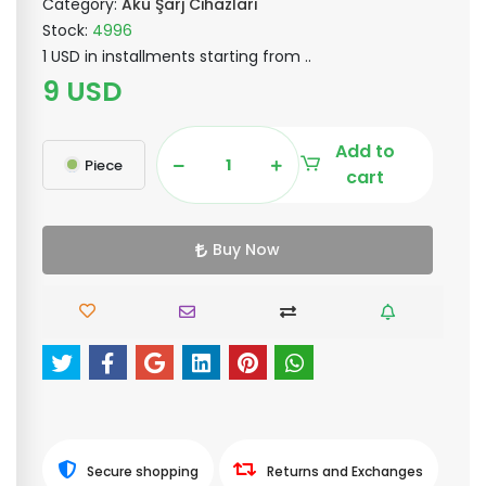
Category:
Akü Şarj Cihazları
Stock:
4996
1 USD in installments starting from ..
9 USD
Add to
Piece
cart
Buy Now
Secure shopping
Returns and Exchanges