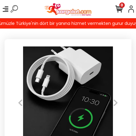
0
üzle Türkiye'nin dört bir yanına hizmet vermekten gurur duyuyoru