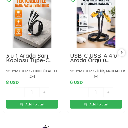
3’ü 1 Arada Şarj
USB-C USB-A 4’ü 1
Kablosu Type-C
Arada Örgülü
iOS Android
Kablo 65W Hızlı
Uyumlu Hızlı ve
Şarj Metal Uç
25DYMXUCZZZC103LÜKABLO-
25DYMXUCZZZİKİLİŞARJKABLOS
Güvenli Şarj
Dayanıklı
2-1
1-1
8 USD
6 USD
Add to cart
Add to cart