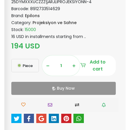
25DYMXXXUCZZZŞARJLIPROJEKSİYONN-4
Barcode:
8912733514629
Brand:
Epilons
Category:
Projeksiyon ve Sahne
Stock:
15000
16 USD in installments starting from ..
194 USD
Add to
Piece
cart
Buy Now