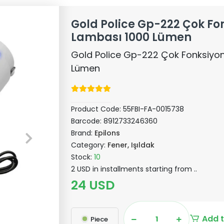
Gold Police Gp-222 Çok F
Lambası 1000 Lümen
Gold Police Gp-222 Çok Fonksiyo
Lümen
Product Code:
55FBI-FA-0015738
Barcode:
8912733246360
Brand:
Epilons
Category:
Fener, Işıldak
Stock:
10
2 USD in installments starting from ..
24 USD
Add t
Piece