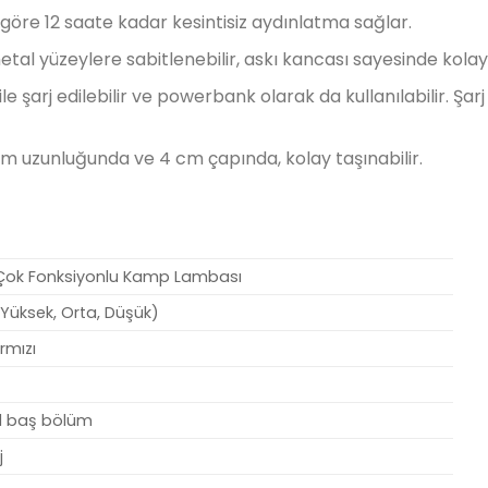
göre 12 saate kadar kesintisiz aydınlatma sağlar.
tal yüzeylere sabitlenebilir, askı kancası sayesinde kolayc
e şarj edilebilir ve powerbank olarak da kullanılabilir. Ş
cm uzunluğunda ve 4 cm çapında, kolay taşınabilir.
 Çok Fonksiyonlu Kamp Lambası
Yüksek, Orta, Düşük)
ırmızı
l baş bölüm
j