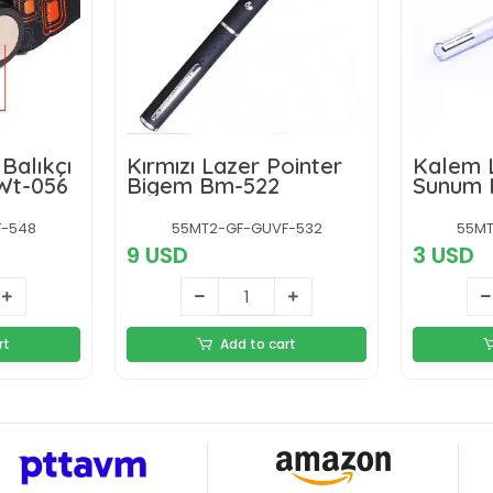
 Balıkçı
Kırmızı Lazer Pointer
Kalem L
afa Lambası Wt-056
Bigem Bm-522
F-548
55MT2-GF-GUVF-532
55MT
9 USD
3 USD
rt
Add to cart