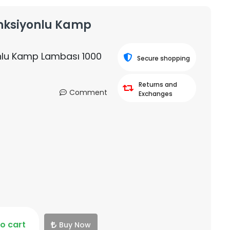
onksiyonlu Kamp
nlu Kamp Lambası 1000
Secure shopping
Returns and
Comment
Exchanges
o cart
Buy Now