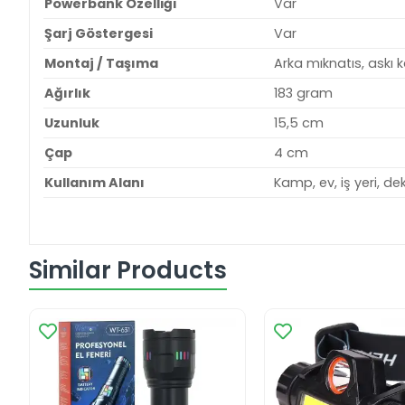
Powerbank Özelliği
Var
Şarj Göstergesi
Var
Montaj / Taşıma
Arka mıknatıs, askı 
Ağırlık
183 gram
Uzunluk
15,5 cm
Çap
4 cm
Kullanım Alanı
Kamp, ev, iş yeri, dek
Similar Products