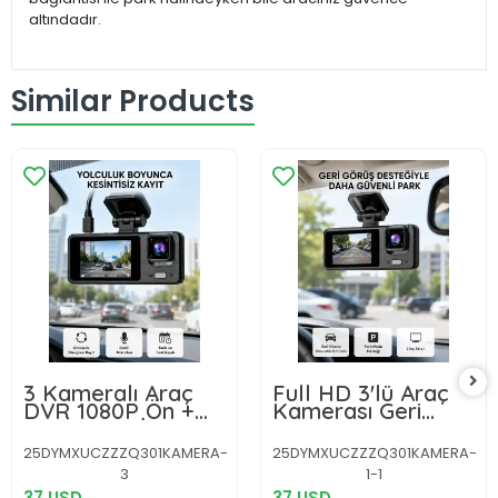
altındadır.
Similar Products
3 Kameralı Araç
Full HD 3'lü Araç
DVR 1080P Ön +
Kamerası Geri
HD Arka + İç
Görüş Destekli
Kamera Döngü
Park Modlu 1080P
25DYMXUCZZZQ301KAMERA-
25DYMXUCZZZQ301KAMERA-
Kayıt 2’’ Ekran
DVR
3
1-1
37 USD
37 USD