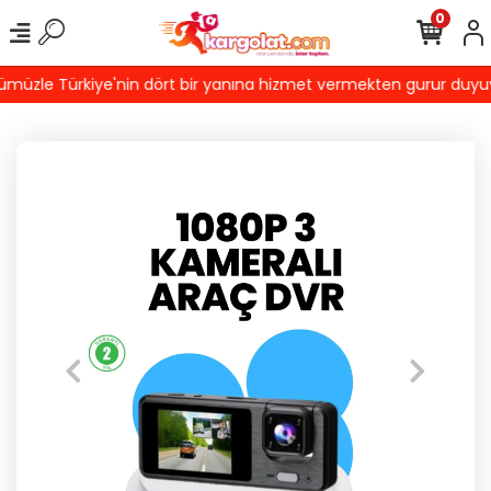
0
üzle Türkiye'nin dört bir yanına hizmet vermekten gurur duyuyoru