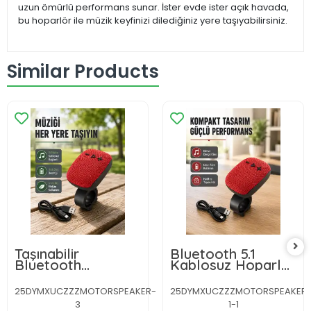
uzun ömürlü performans sunar. İster evde ister açık havada,
bu hoparlör ile müzik keyfinizi dilediğiniz yere taşıyabilirsiniz.
Similar Products
Taşınabilir
Bluetooth 5.1
Bluetooth
Kablosuz Hoparlör
Hoparlör – 5W
– Güçlü Bas, FM
Güçlü Ses, TWS ve
Radyo ve Çoklu
25DYMXUCZZZMOTORSPEAKER-
25DYMXUCZZZMOTORSPEAKER
FM Radyo Özellikli
Giriş Destekli
3
1-1