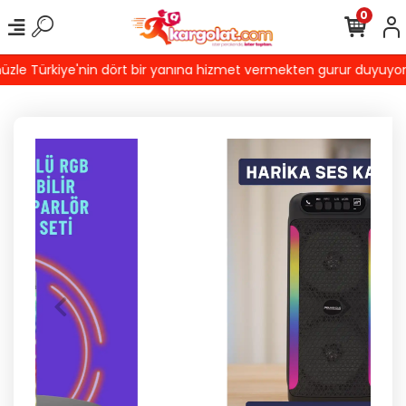
0
e Türkiye'nin dört bir yanına hizmet vermekten gurur duyuyoruz! 