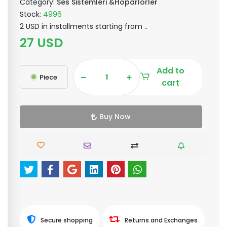
Category:
Ses Sistemleri &Hoparlörler
Stock:
4996
2 USD in installments starting from ..
27 USD
Add to
Piece
cart
Buy Now
Secure shopping
Returns and Exchanges