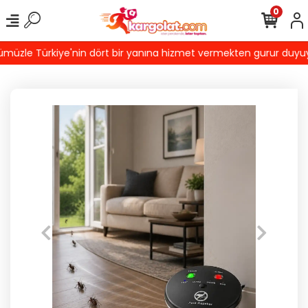
0
üzle Türkiye'nin dört bir yanına hizmet vermekten gurur duyuyoruz