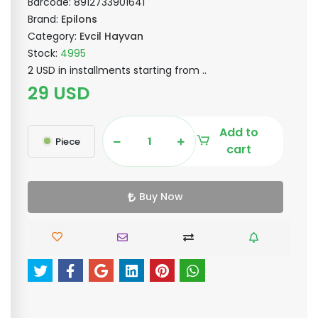
Barcode:
8912733901641
Brand:
Epilons
Category:
Evcil Hayvan
Stock:
4995
2 USD in installments starting from ..
29 USD
Add to
Piece
cart
Buy Now