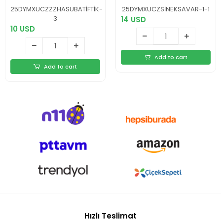
Hazneli, Anti-Statik
Katmanlı Güvenlik
25DYMXUCZZZHASUBATİFTİK-
25DYMXUCZSİNEKSAVAR-1-1
Fırçalı, USB Şarjlı
Izgarası Yeni Nesil
3
14 USD
10 USD
Add to cart
Add to cart
Hızlı Teslimat