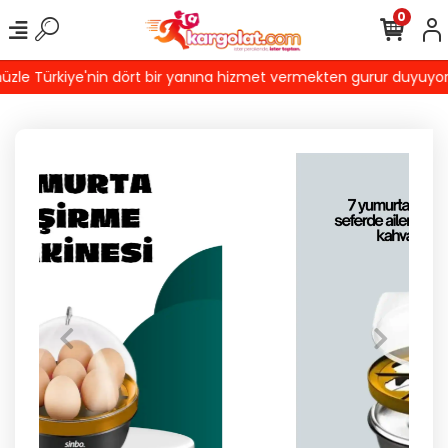
0
le Türkiye'nin dört bir yanına hizmet vermekten gurur duyuyoruz! 