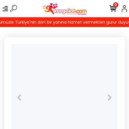
0
üzle Türkiye'nin dört bir yanına hizmet vermekten gurur duyuyoru