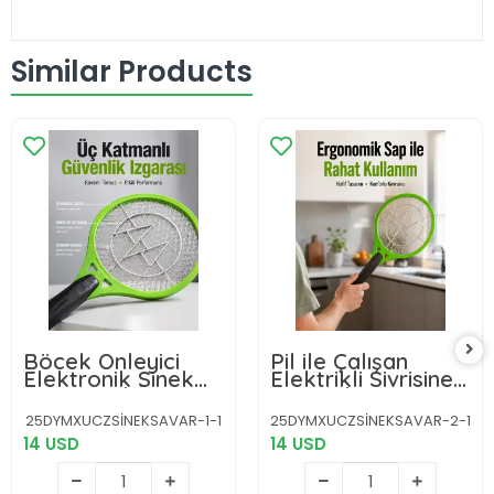
Similar Products
Böcek Önleyici
Pil ile Çalışan
Elektronik Sinek
Elektrikli Sivrisinek
Öldürücü | Üç
Raketi | Kimyasal
Katmanlı Güvenlik
İçermeyen Hijyenik
25DYMXUCZSİNEKSAVAR-1-1
25DYMXUCZSİNEKSAVAR-2-1
Izgarası Yeni Nesil
Çözüm Yeni Nesil
14 USD
14 USD