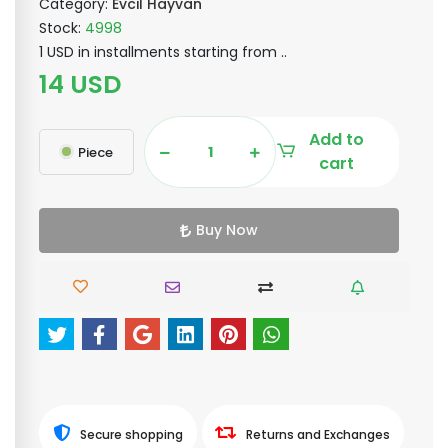
Category:
Evcil Hayvan
Stock:
4998
1 USD in installments starting from ..
14 USD
Add to
Piece
cart
Buy Now
Secure shopping
Returns and Exchanges