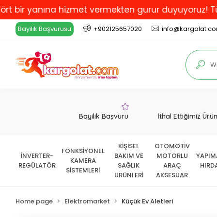
yanına hizmet vermekten gurur duyuyoruz! Türkiye'de 
Bayilik Başvurusu
+902125657020
info@kargolat.c
Bayilik Başvuru
İthal Ettiğimiz Ürü
KİŞİSEL
OTOMOTİV
FONKSİYONEL
İNVERTER-
BAKIM VE
MOTORLU
YAPIM
KAMERA
REGÜLATÖR
SAĞLIK
ARAÇ
HIRD
SİSTEMLERİ
ÜRÜNLERİ
AKSESUAR
Home page
Elektromarket
Küçük Ev Aletleri