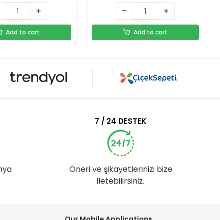
Add to cart
Add to cart
7 / 24 DESTEK
nya
Öneri ve şikayetlerinizi bize
iletebilirsiniz.
Our Mobile Applications