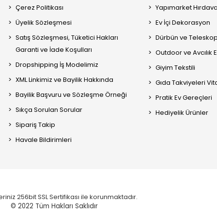
Çerez Politikası
Yapımarket Hırdava
Üyelik Sözleşmesi
Ev İçi Dekorasyon
Satış Sözleşmesi, Tüketici Hakları
Dürbün ve Telesko
Garanti ve İade Koşulları
Outdoor ve Avcılık 
Dropshipping İş Modelimiz
Giyim Tekstili
XML Linkimiz ve Bayilik Hakkında
Gıda Takviyeleri Vi
Bayilik Başvuru ve Sözleşme Örneği
Pratik Ev Gereçleri
Sıkça Sorulan Sorular
Hediyelik Ürünler
Sipariş Takip
Havale Bildirimleri
eriniz 256bit SSL Sertifikası ile korunmaktadır.
© 2022
Tüm Hakları Saklıdır