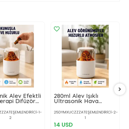
nik Alev Efektli
280ml Alev Işıklı
rapi Difüzörü
Ultrasonik Hava
jlı ve
Nemlendirici Sessiz ve
ik Kapanma
USB Şarjlı
ZZATEŞEMLENDİRİCİ-1-
25DYMXUCZZZATEŞEMLENDİRİCİ-2-
i
2
1
14 USD