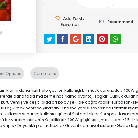
Add To My
Recommend
Favorites
nt Options
Comments
rlıklarını daha hızlı hale getiren kullanışlı bir mutfak ürünüdür. 400W 
k seferde daha fazla malzeme hazırlama avantajı sağlar. Günlük kullanı
kuru yemiş ve çeşitli gıdaları kolay şekilde doğrayabilir. Turbo fonk
.Bulaşık makinesinde yıkanabilir hazne yapısı sayesinde temizlik işleml
enli kullanım sunar ve kullanıcı güvenliğini destekler.Kompakt tasarı
ü bir yardımcıdır.Ürün Özellikleri• 400W güçlü çalışma sistemi• 1.5 li
zne yapısı• Dayanıklı plastik hazne• Güvenlik emniyet sistemi• Güçlü