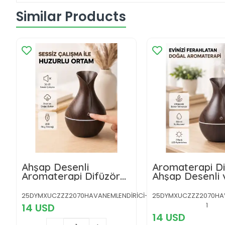
Similar Products
Ahşap Desenli
Aromaterapi Di
Aromaterapi Difüzör
Ahşap Desenli 
130 ml Ultrasonik ve 7
Ultrasonik
Renk LED Işıklı
Nemlendirici LE
25DYMXUCZZZ2070HAVANEMLENDİRİCİ-4
25DYMXUCZZZ2070HAV
1
14 USD
14 USD