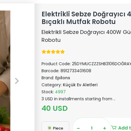
Elektrikli Sebze Doğrayıcı
Bıçaklı Mutfak Robotu
Elektrikli Sebze Doğrayıcı 400W Güç
Robotu
Product Code:
25DYMUCZZZSHB3106DOĞRAYI
Barcode:
8912733401608
Brand:
Epilons
Category:
Küçük Ev Aletleri
Stock:
4997
3 USD in installments starting from ..
40 USD
Add t
Piece