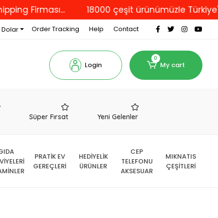
irması...
18000 çeşit ürünümüzle Türkiye'nin dör
Order Tracking
Help
Contact
 Dolar
0
Login
My cart
r
Süper Fırsat
Yeni Gelenler
GIDA
CEP
PRATİK EV
HEDİYELİK
MIKNATIS
VİYELERİ
TELEFONU
GEREÇLERİ
ÜRÜNLER
ÇEŞİTLERİ
AMİNLER
AKSESUAR