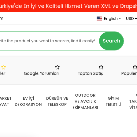
En İyi ve Kaliteli Hizmet Veren XML ve Dropshipping F
om
English
USD -
Search
nler
Google Yorumları
Toptan Satış
Popüle
OUTDOOR
ARKET
EV İÇİ
DÜRBÜN VE
GİYİM
VE AVCILIK
TAK
AVAT
DEKORASYON
TELESKOP
TEKSTİLİ
EKİPMANLARI
VİT