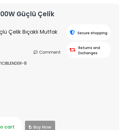
 400W Güçlü Çelik
lü Çelik Bıçaklı Mutfak
Secure shopping
Returns and
Comment
Exchanges
CIBLENDER-8
o cart
Buy Now