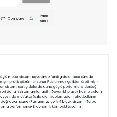
Price
Compare
Alert
güçlü motor sistemi sayesinde farklı gıdaları kısa sürede
m için pratik çözümler sunar.Paslanmaz çelikten üretilmiş 4
siyon sistemi sert gıdalarda daha güçlü performans desteği
eri daha hızlı tamamlanabilir. Dayanıklı plastik hazne sistemi
mı sayesinde mutfakta fazla alan kaplamadan rahat kullanım
tre doğrayıcı hazne• Paslanmaz çelik 4 bıçak sistemi• Turbo
 doğrama performansı• Ergonomik kompakt tasarım