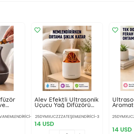
füzör
Alev Efektli Ultrasonik
Ultraso
ve
Uçucu Yağ Difüzörü
Aromate
280ml Su Tanklı ve
USB Şar
D Işıklı
Sessiz Çalışma
Otomat
ANEMLENDİRİCİ-2-
25DYMXUCZZZATEŞEMLENDİRİCİ-3
25DYMXUCZ
Özellikli
Özellikl
14 USD
14 USD