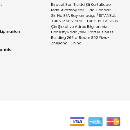
t
İhracat San.Tic.Ltd.Şti Kartaltepe
Mah. Avazköy Yolu Cad. Bahadır
Sk. No:8/A Bayrampaşa / İSTANBUL
+90 212 565 70 20 +90 532 175 75 16
p
Çin Şirket ve Adres Bilgilerimiz :
Ekipmanları
Honesty Road ,Yiwu Port Business
Building 266 # Room 802 Yiwu-
Zhejiang -China
taminler