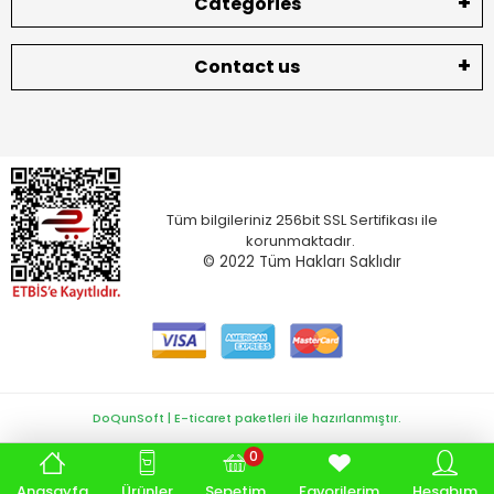
Categories
Contact us
Tüm bilgileriniz 256bit SSL Sertifikası ile
korunmaktadır.
© 2022
Tüm Hakları Saklıdır
DoQunSoft | E-ticaret paketleri ile hazırlanmıştır.
0
Anasayfa
Ürünler
Sepetim
Favorilerim
Hesabım