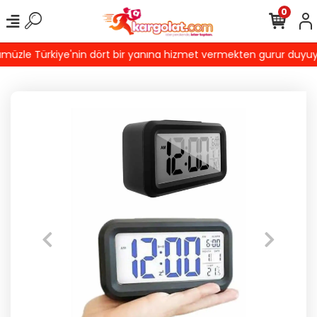
0
üzle Türkiye'nin dört bir yanına hizmet vermekten gurur duyuyoruz