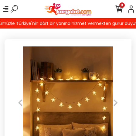
0
üzle Türkiye'nin dört bir yanına hizmet vermekten gurur duyuyoru