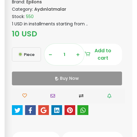
Brand:
Epilons
Category:
Aydınlatmalar
Stock:
550
1 USD in installments starting from ..
10 USD
Add to
Piece
cart
Buy Now