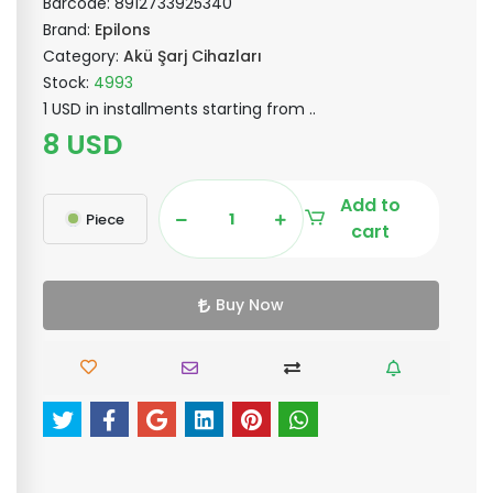
Barcode:
8912733925340
Brand:
Epilons
Category:
Akü Şarj Cihazları
Stock:
4993
1 USD in installments starting from ..
8 USD
Add to
Piece
cart
Buy Now