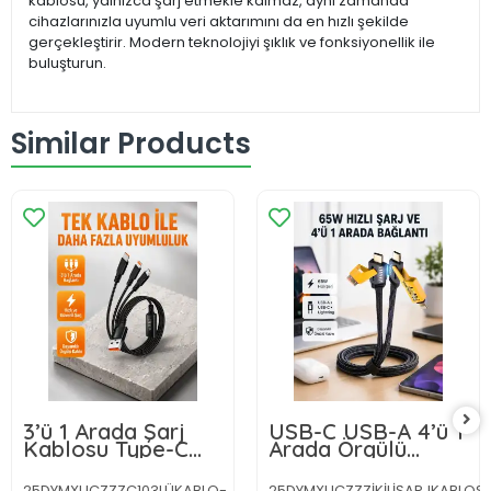
kablosu, yalnızca şarj etmekle kalmaz, aynı zamanda
cihazlarınızla uyumlu veri aktarımını da en hızlı şekilde
gerçekleştirir. Modern teknolojiyi şıklık ve fonksiyonellik ile
buluşturun.
Similar Products
3’ü 1 Arada Şarj
USB-C USB-A 4’ü 1
Kablosu Type-C
Arada Örgülü
iOS Android
Kablo 65W Hızlı
Uyumlu Hızlı ve
Şarj Metal Uç
25DYMXUCZZZC103LÜKABLO-
25DYMXUCZZZİKİLİŞARJKABLOS