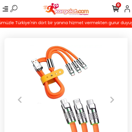
0
üzle Türkiye'nin dört bir yanına hizmet vermekten gurur duyuyoruz