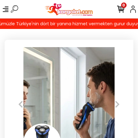
0
üzle Türkiye'nin dört bir yanına hizmet vermekten gurur duyuyoruz