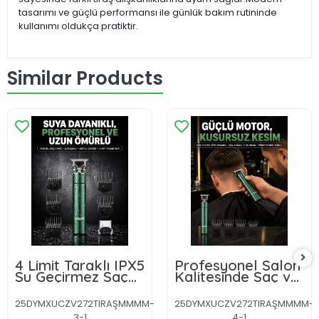
tasarımı ve güçlü performansı ile günlük bakım rutininde
kullanımı oldukça pratiktir.
Similar Products
4 Limit Taraklı IPX5
Profesyonel Salon
Su Geçirmez Saç
Kalitesinde Saç ve
Kesme Makinesi
Sakal Kesme
Makinesi
25DYMXUCZV272TIRAŞMMMM-
25DYMXUCZV272TIRAŞMMMM-
3-1
4-1