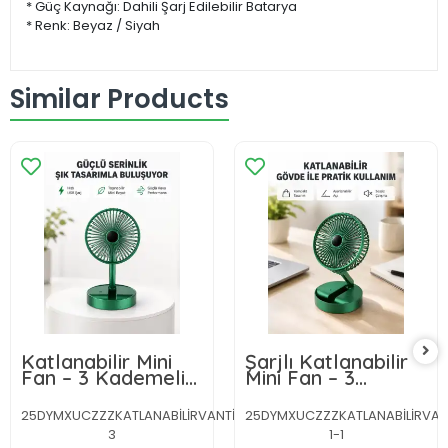
* Güç Kaynağı: Dahili Şarj Edilebilir Batarya
* Renk: Beyaz / Siyah
Similar Products
Katlanabilir Mini
Şarjlı Katlanabilir
Fan – 3 Kademeli
Mini Fan – 3
Soğutma, Şarjlı
Kademe Hız Ayarı,
Taşınabilir Tasarım
25DYMXUCZZZKATLANABİLİRVANTİLATÖR-
25DYMXUCZZZKATLANABİLİRVAN
3
1-1