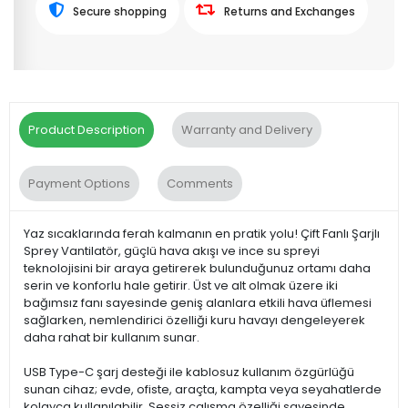
Secure shopping
Returns and Exchanges
Product Description
Warranty and Delivery
Payment Options
Comments
Yaz sıcaklarında ferah kalmanın en pratik yolu! Çift Fanlı Şarjlı
Sprey Vantilatör, güçlü hava akışı ve ince su spreyi
teknolojisini bir araya getirerek bulunduğunuz ortamı daha
serin ve konforlu hale getirir. Üst ve alt olmak üzere iki
bağımsız fanı sayesinde geniş alanlara etkili hava üflemesi
sağlarken, nemlendirici özelliği kuru havayı dengeleyerek
daha rahat bir kullanım sunar.
USB Type-C şarj desteği ile kablosuz kullanım özgürlüğü
sunan cihaz; evde, ofiste, araçta, kampta veya seyahatlerde
kolayca kullanılabilir. Sessiz çalışma özelliği sayesinde