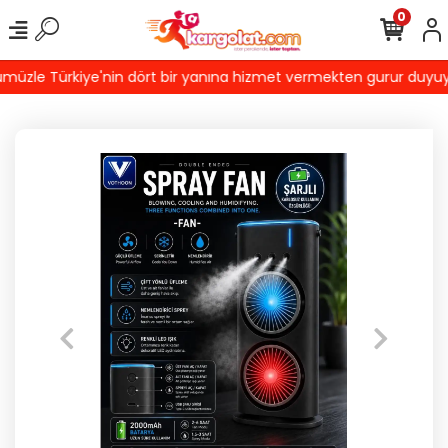
0
üzle Türkiye'nin dört bir yanına hizmet vermekten gurur duyuyoruz