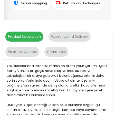
Secure shopping
Returns and Exchanges
Product Description
Warranty and Delivery
Payment Options
Comments
Yaz sıcaklarında ferah kalmanın en pratik yolu! Çift Fanlı Şarjlı
Sprey Vantilatör, güçlü hava akışı ve ince su spreyi
teknolojisini bir araya getirerek bulunduğunuz ortamı daha
serin ve konforlu hale getirir. Üst ve alt olmak üzere iki
bağımsız fanı sayesinde geniş alanlara etkili hava üflemesi
sağlarken, nemlendirici özelliği kuru havayı dengeleyerek
daha rahat bir kullanım sunar.
USB Type-C şarj desteği ile kablosuz kullanım özgürlüğü
sunan cihaz; evde, ofiste, araçta, kampta veya seyahatlerde
kolayca kullanılabilir. Sessiz çalışma özelliği sayesinde