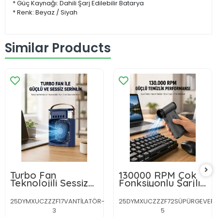
* Güç Kaynağı: Dahili Şarj Edilebilir Batarya
* Renk: Beyaz / Siyah
Similar Products
Turbo Fan
130000 RPM Çok
Teknolojili Sessiz
Fonksiyonlu Şarjlı
ve Güçlü Soğutma
Hava Üfleme ve
Masası Vantilatör
Vakum Temizlik
25DYMXUCZZZF17VANTİLATÖR-
25DYMXUCZZZF72SÜPÜRGEVEF
Cihazı
3
5