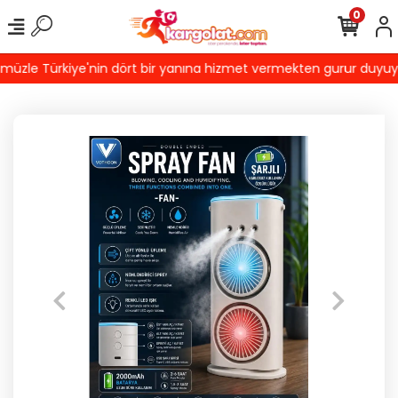
0
zle Türkiye'nin dört bir yanına hizmet vermekten gurur duyuyoruz