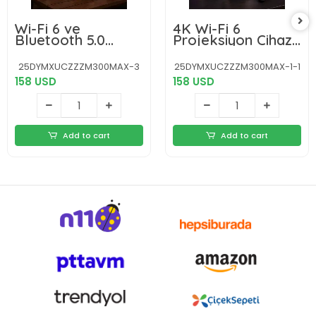
Wi-Fi 6 ve
4K Wi-Fi 6
Bluetooth 5.0
Projeksiyon Cihazı
Destekli 4K Akıllı
– 10.000+ Oyun
Projeksiyon Cihazı
Desteği, Kablosuz
25DYMXUCZZZM300MAX-3
25DYMXUCZZZM300MAX-1-1
Yeni Nesil
Bağlantı ve Çoklu
158 USD
158 USD
Giriş Portları Yeni
Nesil
Add to cart
Add to cart