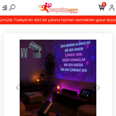
0
üzle Türkiye'nin dört bir yanına hizmet vermekten gurur duyuyoruz