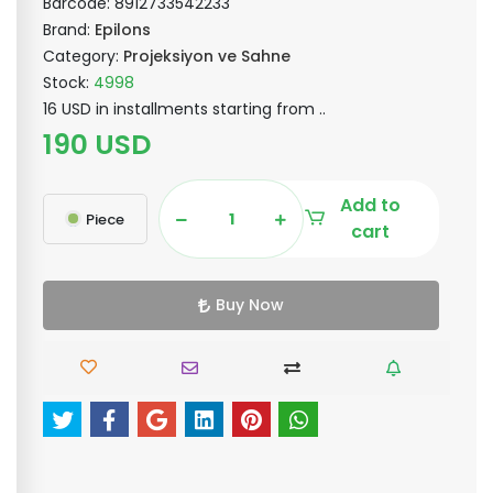
Barcode:
8912733542233
Brand:
Epilons
Category:
Projeksiyon ve Sahne
Stock:
4998
16 USD in installments starting from ..
190 USD
Add to
Piece
cart
Buy Now