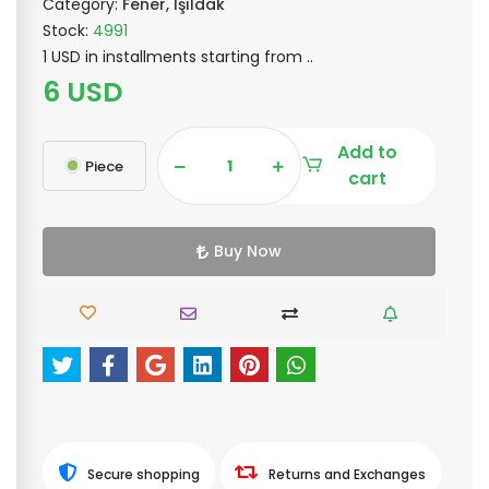
Category:
Fener, Işıldak
Stock:
4991
1 USD in installments starting from ..
6 USD
Add to
Piece
cart
Buy Now
Secure shopping
Returns and Exchanges