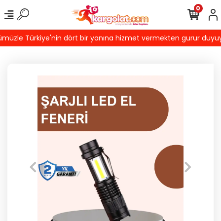
0
üzle Türkiye'nin dört bir yanına hizmet vermekten gurur duyuyoruz