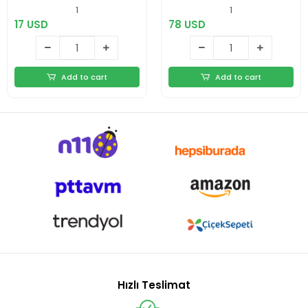
Gece Lambası Yeni
1
1
Nesil
17 USD
78 USD
Add to cart
Add to cart
Hızlı Teslimat