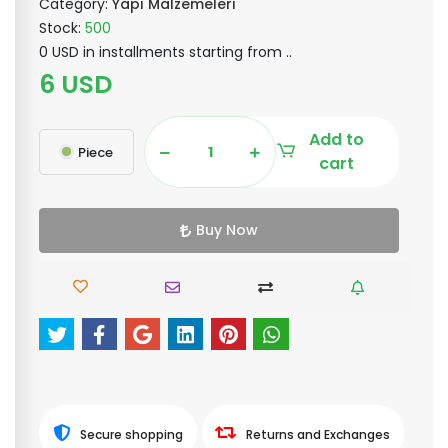
Category:
Yapı Malzemeleri
Stock:
500
0 USD in installments starting from ..
6 USD
Add to
Piece
cart
Buy Now
Secure shopping
Returns and Exchanges