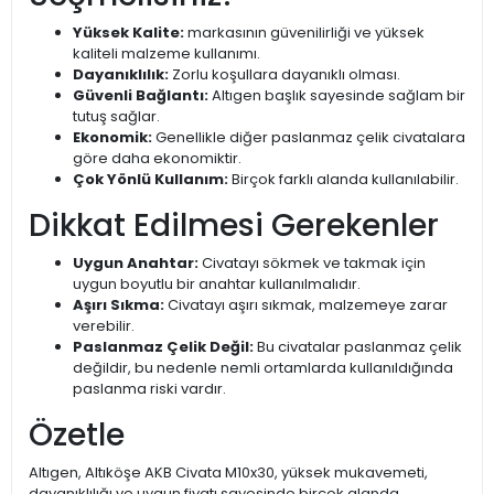
Yüksek Kalite:
markasının güvenilirliği ve yüksek
kaliteli malzeme kullanımı.
Dayanıklılık:
Zorlu koşullara dayanıklı olması.
Güvenli Bağlantı:
Altıgen başlık sayesinde sağlam bir
tutuş sağlar.
Ekonomik:
Genellikle diğer paslanmaz çelik civatalara
göre daha ekonomiktir.
Çok Yönlü Kullanım:
Birçok farklı alanda kullanılabilir.
Dikkat Edilmesi Gerekenler
Uygun Anahtar:
Civatayı sökmek ve takmak için
uygun boyutlu bir anahtar kullanılmalıdır.
Aşırı Sıkma:
Civatayı aşırı sıkmak, malzemeye zarar
verebilir.
Paslanmaz Çelik Değil:
Bu civatalar paslanmaz çelik
değildir, bu nedenle nemli ortamlarda kullanıldığında
paslanma riski vardır.
Özetle
Altıgen, Altıköşe AKB Civata M10x30, yüksek mukavemeti,
dayanıklılığı ve uygun fiyatı sayesinde birçok alanda