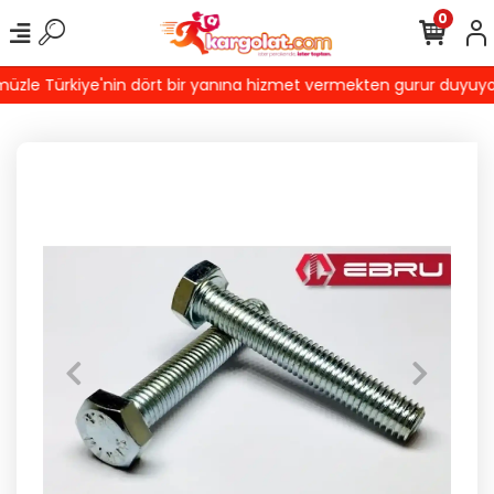
0
le Türkiye'nin dört bir yanına hizmet vermekten gurur duyuyoruz! 