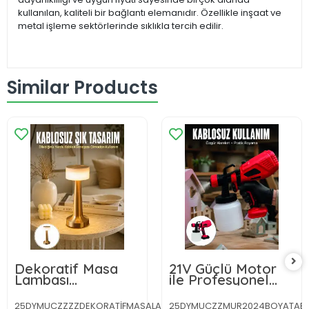
kullanılan, kaliteli bir bağlantı elemanıdır. Özellikle inşaat ve
metal işleme sektörlerinde sıklıkla tercih edilir.
Similar Products
Dekoratif Masa
21V Güçlü Motor
Lambası
ile Profesyonel
Dokunmatik Renk
Boyama
Değiştirebilen
Performansı
25DYMUCZZZZDEKORATİFMASALAMBASIIIIIII1-
25DYMUCZZMUR2024BOYATAB