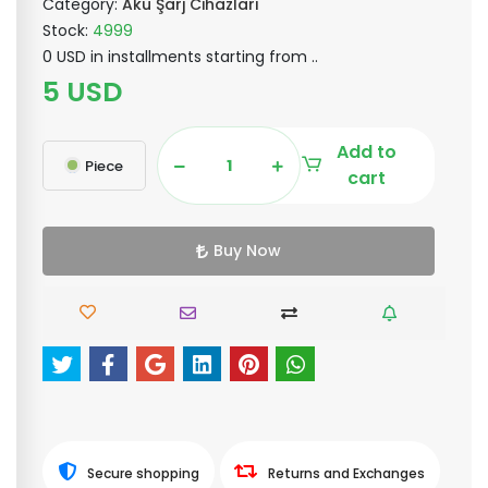
Category:
Akü Şarj Cihazları
Stock:
4999
0 USD in installments starting from ..
5 USD
Add to
Piece
cart
Buy Now
Secure shopping
Returns and Exchanges