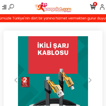
0
üzle Türkiye'nin dört bir yanına hizmet vermekten gurur duyuyoruz