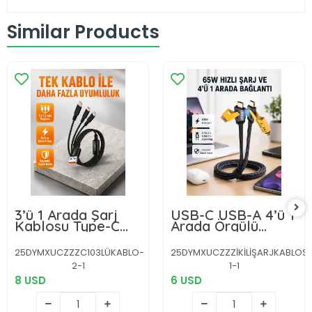
Similar Products
3’ü 1 Arada Şarj
USB-C USB-A 4’ü 1
Kablosu Type-C
Arada Örgülü
iOS Android
Kablo 65W Hızlı
Uyumlu Hızlı ve
Şarj Metal Uç
25DYMXUCZZZC103LÜKABLO-
25DYMXUCZZZİKİLİŞARJKABLOS
Güvenli Şarj
Dayanıklı
2-1
1-1
8 USD
6 USD