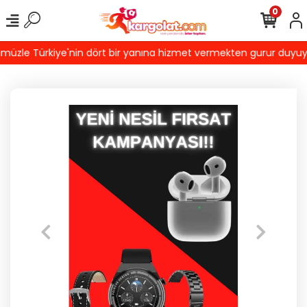
0
zle Türkiye'nin dört bir yanına hizmet vermekten gurur duyuyoruz