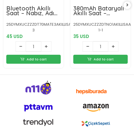
Bluetooth Akıllı
380mAh Bataryalı
Saat – Nabız, Adım
Akıllı Saat –
Sayar, Uyku Takibi
Arama, Bildirim,
ve Spor Modlarıyla
AOD Ekran ve
25DYMXUCZZZDT70MATE3AKILLISAAT-
25DYMXUCZZZDTNO1AKILLISAAT
Akıllı Yaşam
Uzun Pil Ömrü
3
1-1
Asistanı
45 USD
35 USD
Add to cart
Add to cart