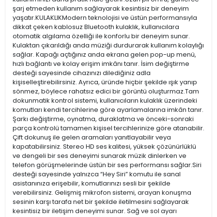
şarj etmeden kullanım sağlayarak kesintisiz bir deneyim
yaşatır.KULAKLIKModern teknolojisi ve üstün performansıyla
dikkat çeken kablosuz Bluetooth kulaklık, kullanıcılara
otomatik algılama özelliği ile konforlu bir deneyim sunar.
Kulaktan çıkarıldığı anda müziği durdurarak kullanım kolaylığı
sağlar. Kapağı açtığınız anda ekrana gelen pop-up menü,
hızlı bağlantı ve kolay erişim imkânı tanır. İsim değiştirme
desteği sayesinde cihazınızı dilediğiniz adla
kişiselleştirebilirsiniz. Ayrıca, üründe hiçbir şekilde ışık yanıp
sönmez, böylece rahatsız edici bir görüntü oluşturmaz.Tam
dokunmatik kontrol sistemi, kullanıcıların kulaklık üzerindeki
komutları kendi tercihlerine göre ayarlamalarına imkân tanır.
Şarkı değiştirme, oynatma, duraklatma ve önceki-sonraki
parça kontrolü tamamen kişisel tercihlerinize göre atanabilir.
Çift dokunuş ile gelen aramaları yanıtlayabilir veya
kapatabilirsiniz. Stereo HD ses kalitesi, yüksek çözünürlüklü
ve dengeli bir ses deneyimi sunarak müzik dinlerken ve
telefon görüşmelerinde üstün bir ses performansı sağlar.Siri
desteği sayesinde yalnızca “Hey Siri” komutu ile sanal
asistanınıza erişebilir, komutlarınızı sesli bir şekilde
verebilirsiniz. Gelişmiş mikrofon sistemi, arayan konuşma
sesinin karşı tarafa net bir şekilde iletilmesini sağlayarak
kesintisiz bir iletişim deneyimi sunar. Sağ ve sol ayarı