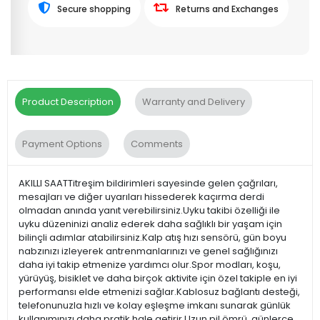
Secure shopping
Returns and Exchanges
Product Description
Warranty and Delivery
Payment Options
Comments
AKILLI SAATTitreşim bildirimleri sayesinde gelen çağrıları,
mesajları ve diğer uyarıları hissederek kaçırma derdi
olmadan anında yanıt verebilirsiniz.Uyku takibi özelliği ile
uyku düzeninizi analiz ederek daha sağlıklı bir yaşam için
bilinçli adımlar atabilirsiniz.Kalp atış hızı sensörü, gün boyu
nabzınızı izleyerek antrenmanlarınızı ve genel sağlığınızı
daha iyi takip etmenize yardımcı olur.Spor modları, koşu,
yürüyüş, bisiklet ve daha birçok aktivite için özel takiple en iyi
performansı elde etmenizi sağlar.Kablosuz bağlantı desteği,
telefonunuzla hızlı ve kolay eşleşme imkanı sunarak günlük
kullanımınızı daha pratik hale getirir.Uzun pil ömrü, günlerce