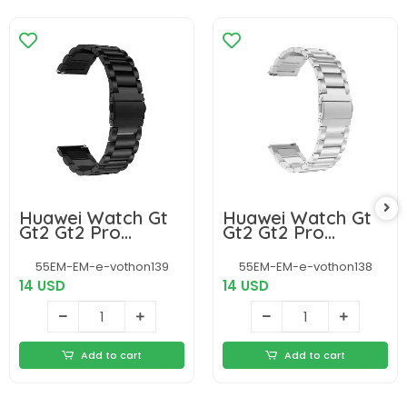
Huawei Watch Gt
Huawei Watch Gt
Gt2 Gt2 Pro
Gt2 Gt2 Pro
Uyumlu Classic
Classic Çelik Metal
Çelik Metal
Kordon 46 Mm
55EM-EM-e-vothon139
55EM-EM-e-vothon138
Kordon 46mm
14 USD
14 USD
Add to cart
Add to cart