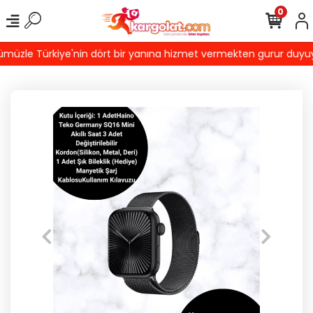
0
üzle Türkiye'nin dört bir yanına hizmet vermekten gurur duyuyoruz