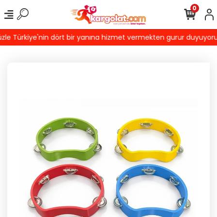
0
 Türkiye'nin dört bir yanına hizmet vermekten gurur duyuyoruz! T