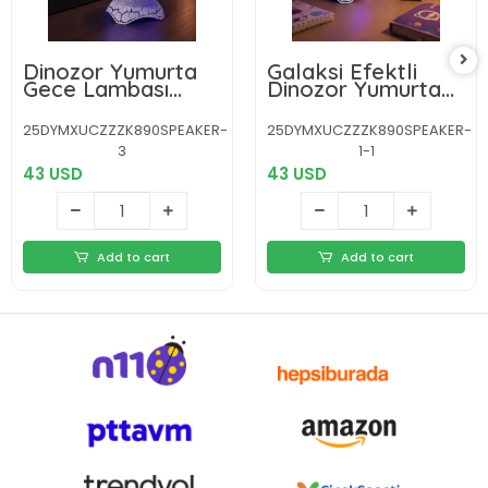
Dinozor Yumurta
Galaksi Efektli
Gece Lambası
Dinozor Yumurta
Projektör – 14
Projektör –
Renk Seçeneği
Yüksek
25DYMXUCZZZK890SPEAKER-
25DYMXUCZZZK890SPEAKER-
Çözünürlüklü
3
1-1
43 USD
43 USD
Add to cart
Add to cart