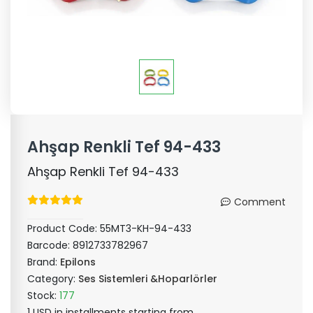
Ahşap Renkli Tef 94-433
Ahşap Renkli Tef 94-433
Comment
Product Code:
55MT3-KH-94-433
Barcode:
8912733782967
Brand:
Epilons
Category:
Ses Sistemleri &Hoparlörler
Stock:
177
1 USD in installments starting from ..