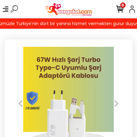
0
üzle Türkiye'nin dört bir yanına hizmet vermekten gurur duyuyoruz