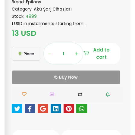
Brand:
Epilons
Category:
Akü Şarj Cihazları
Stock:
4999
1 USD in installments starting from ..
13 USD
Add to
Piece
cart
Buy Now