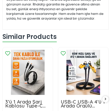
görünüm sunar. İthalatçı garantisi ile güvence altına alınan
bu set, günlük enerji ihtiyacınızı en güvenilir şekilde
karşılamak üzere tasarlanmıştır. Hem evde hem işte hem de
yolda, hız ve güvenlik arayanlar için ideal bir çözümdür.
Similar Products
3’ü 1 Arada Şarj
USB-C USB-A 4’ü 1
Kablosu Type-C
Arada Örgülü
iOS Android
Kablo 65W Hızlı