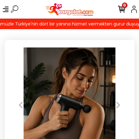
0
zle Türkiye'nin dört bir yanına hizmet vermekten gurur duyuyoruz