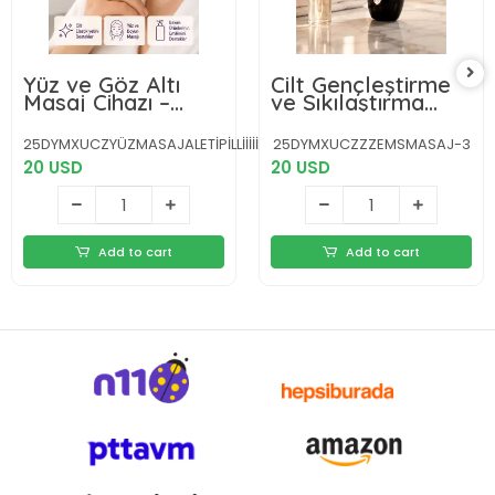
Yüz ve Göz Altı
Cilt Gençleştirme
Masaj Cihazı –
ve Sıkılaştırma
Kırışıklık Karşıtı &
Cihazı Kolajen
Nemlendirici Etki
Artırıcı Titreşimli
25DYMXUCZYÜZMASAJALETİPİLLİİİİİİİİİ-1
25DYMXUCZZZEMSMASAJ-3
Destekli
20 USD
20 USD
Add to cart
Add to cart