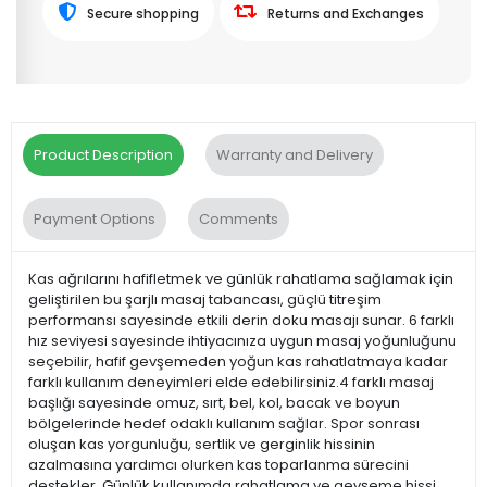
Secure shopping
Returns and Exchanges
Product Description
Warranty and Delivery
Payment Options
Comments
Kas ağrılarını hafifletmek ve günlük rahatlama sağlamak için
geliştirilen bu şarjlı masaj tabancası, güçlü titreşim
performansı sayesinde etkili derin doku masajı sunar. 6 farklı
hız seviyesi sayesinde ihtiyacınıza uygun masaj yoğunluğunu
seçebilir, hafif gevşemeden yoğun kas rahatlatmaya kadar
farklı kullanım deneyimleri elde edebilirsiniz.4 farklı masaj
başlığı sayesinde omuz, sırt, bel, kol, bacak ve boyun
bölgelerinde hedef odaklı kullanım sağlar. Spor sonrası
oluşan kas yorgunluğu, sertlik ve gerginlik hissinin
azalmasına yardımcı olurken kas toparlanma sürecini
destekler. Günlük kullanımda rahatlama ve gevşeme hissi