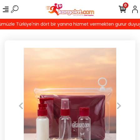
0
üzle Türkiye'nin dört bir yanına hizmet vermekten gurur duyuyoruz