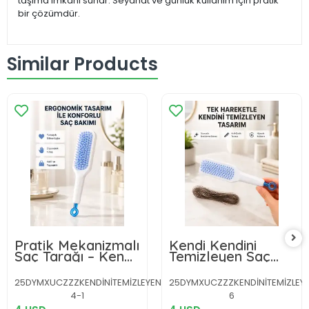
taşıma imkanı sunar. Seyahat ve günlük kullanım için pratik
bir çözümdür.
Similar Products
Pratik Mekanizmalı
Kendi Kendini
Saç Tarağı – Kendi
Temizleyen Saç
Kendini Temizler,
Tarağı – Anti-
Taşınabilir
Statik, Silikon
25DYMXUCZZZKENDİNİTEMİZLEYENTARAKKKK-
25DYMXUCZZZKENDİNİTEMİZLEY
Uçlu, ABS
4-1
6
Malzeme, 22x4 cm