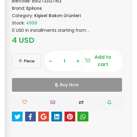
Barcode:
8912733137163
Brand:
Epilons
Category:
Kişisel Bakım Ürünleri
Stock:
4999
0 USD in installments starting from ..
4 USD
Add to
Piece
cart
Buy Now