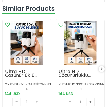
Similar Products
Ultra HD
Ultra HD
Çözünürlüklü
Çözünürlüklü
Taşınabilir
Taşınabilir
Projektör –
Projektör –
25DYMXUCZPROJEKSİYONNNN-
25DYMXUCZPROJEKSİYONNNN-
1920x1080 Piksel
1920x1080 Piksel
6
1-1
Görüntü Kalitesi
Görüntü Kalitesi
Yeni Nesil
144 USD
Yeni Nesil
144 USD