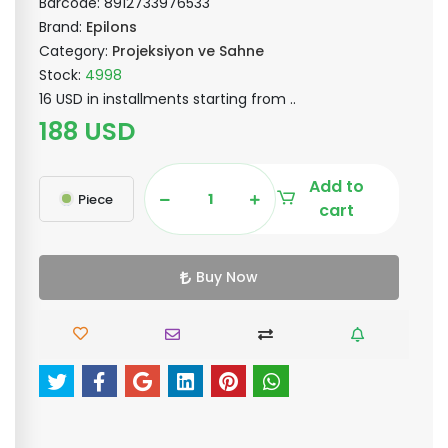
Barcode:
8912733976533
Brand:
Epilons
Category:
Projeksiyon ve Sahne
Stock:
4998
16 USD in installments starting from ..
188 USD
Add to
Piece
cart
Buy Now