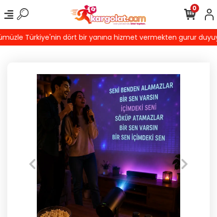
0
üzle Türkiye'nin dört bir yanına hizmet vermekten gurur duyuyoruz