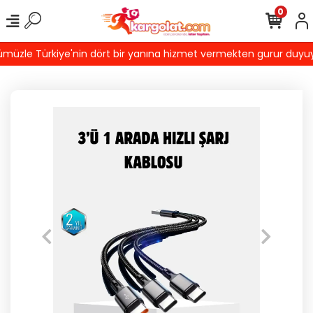
0
üzle Türkiye'nin dört bir yanına hizmet vermekten gurur duyuyoruz