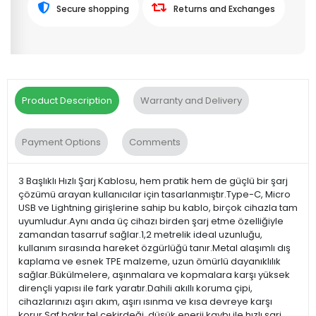
Secure shopping
Returns and Exchanges
Product Description
Warranty and Delivery
Payment Options
Comments
3 Başlıklı Hızlı Şarj Kablosu, hem pratik hem de güçlü bir şarj
çözümü arayan kullanıcılar için tasarlanmıştır.Type-C, Micro
USB ve Lightning girişlerine sahip bu kablo, birçok cihazla tam
uyumludur.Aynı anda üç cihazı birden şarj etme özelliğiyle
zamandan tasarruf sağlar.1,2 metrelik ideal uzunluğu,
kullanım sırasında hareket özgürlüğü tanır.Metal alaşımlı dış
kaplama ve esnek TPE malzeme, uzun ömürlü dayanıklılık
sağlar.Bükülmelere, aşınmalara ve kopmalara karşı yüksek
dirençli yapısı ile fark yaratır.Dahili akıllı koruma çipi,
cihazlarınızı aşırı akım, aşırı ısınma ve kısa devreye karşı
korur.Saf bakır tel çekirdeği, düşük enerji kaybı ile hızlı şarj