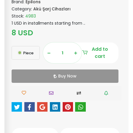
Brand:
Epilons
Category:
Akü Şarj Cihazları
Stock:
4983
1 USD in installments starting from ..
8 USD
Add to
Piece
cart
Buy Now