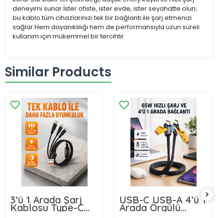
deneyimi sunar.İster ofiste, ister evde, ister seyahatte olun;
bu kablo tüm cihazlarınızı tek bir bağlantı ile şarj etmenizi
sağlar.Hem dayanıklılığı hem de performansıyla uzun süreli
kullanım için mükemmel bir tercihtir.
Similar Products
3’ü 1 Arada Şarj
USB-C USB-A 4’ü 1
Kablosu Type-C
Arada Örgülü
iOS Android
Kablo 65W Hızlı