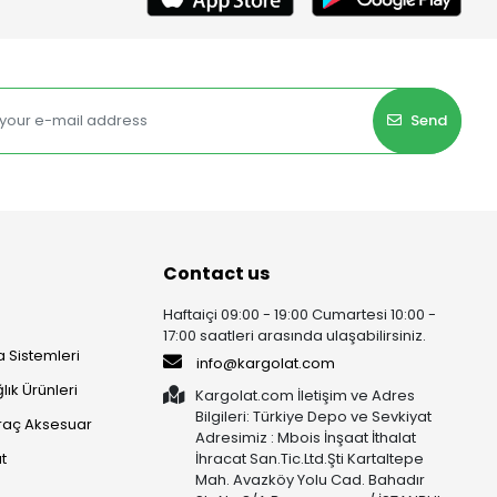
Send
Contact us
Haftaiçi 09:00 - 19:00 Cumartesi 10:00 -
17:00 saatleri arasında ulaşabilirsiniz.
 Sistemleri
info@kargolat.com
lık Ürünleri
Kargolat.com İletişim ve Adres
Bilgileri: Türkiye Depo ve Sevkiyat
raç Aksesuar
Adresimiz : Mbois İnşaat İthalat
t
İhracat San.Tic.Ltd.Şti Kartaltepe
Mah. Avazköy Yolu Cad. Bahadır