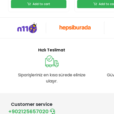
Add to cart
Add to ca
Hızlı Teslimat
Siparişleriniz en kısa sürede elinize
Güv
ulaşır.
Customer service
+902125657020