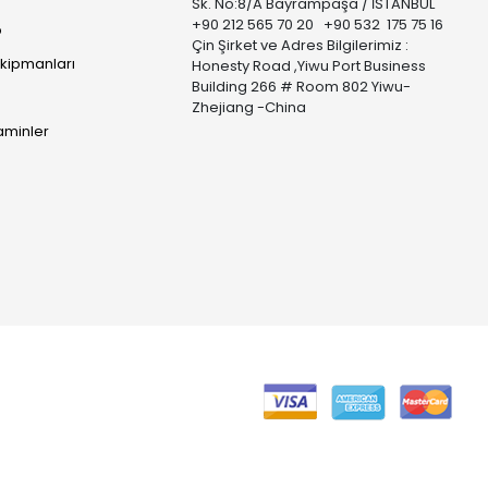
Sk. No:8/A Bayrampaşa / İSTANBUL
+90 212 565 70 20 +90 532 175 75 16
p
Çin Şirket ve Adres Bilgilerimiz :
Ekipmanları
Honesty Road ,Yiwu Port Business
Building 266 # Room 802 Yiwu-
Zhejiang -China
taminler