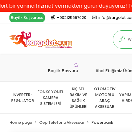
r yanına hizmet vermekten gurur duyuyoruz! Türkiye'd
Bayilik Başvurusu
+902125657020
info@kargolat.c
Bayilik Başvuru
İthal Ettiğimiz Ürü
KİŞİSEL
OTOMOTİV
FONKSİYONEL
İNVERTER-
BAKIM VE
MOTORLU
YAPIM
KAMERA
REGÜLATÖR
SAĞLIK
ARAÇ
HIRD
SİSTEMLERİ
ÜRÜNLERİ
AKSESUAR
Home page
Cep Telefonu Aksesuar
Powerbank