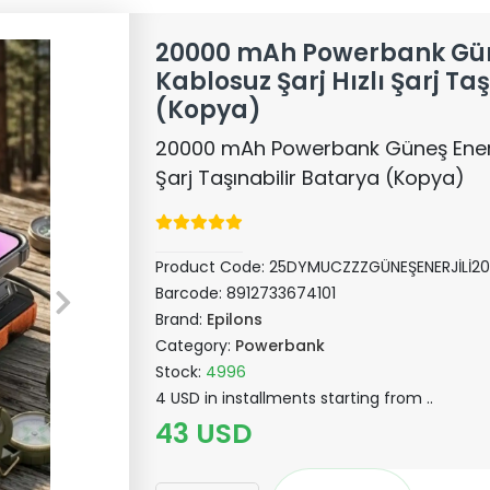
20000 mAh Powerbank Güne
Kablosuz Şarj Hızlı Şarj Ta
(Kopya)
20000 mAh Powerbank Güneş Enerjil
Şarj Taşınabilir Batarya (Kopya)
Product Code:
25DYMUCZZZGÜNEŞENERJİLİ
Barcode:
8912733674101
Brand:
Epilons
Category:
Powerbank
Stock:
4996
4 USD in installments starting from ..
43 USD