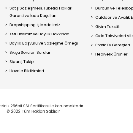
Satış Sözleşmesi, Tüketici Hakları
Dürbün ve Telesko
Garanti ve İade Koşulları
Outdoor ve Avcılık 
Dropshipping İş Modelimiz
Giyim Tekstili
XML Linkimiz ve Bayilik Hakkında
Gıda Takviyeleri Vi
Bayilik Başvuru ve Sözleşme Örneği
Pratik Ev Gereçleri
Sıkça Sorulan Sorular
Hediyelik Ürünler
Sipariş Takip
Havale Bildirimleri
eriniz 256bit SSL Sertifikası ile korunmaktadır.
© 2022
Tüm Hakları Saklıdır