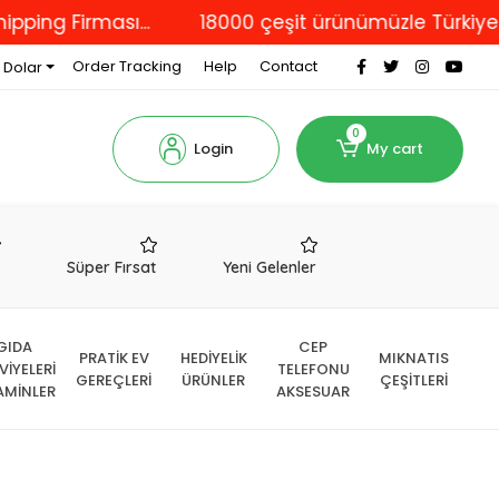
 Firması...
18000 çeşit ürünümüzle Türkiye'nin dö
Order Tracking
Help
Contact
 Dolar
0
Login
My cart
r
Süper Fırsat
Yeni Gelenler
GIDA
CEP
PRATİK EV
HEDİYELİK
MIKNATIS
VİYELERİ
TELEFONU
GEREÇLERİ
ÜRÜNLER
ÇEŞİTLERİ
AMİNLER
AKSESUAR