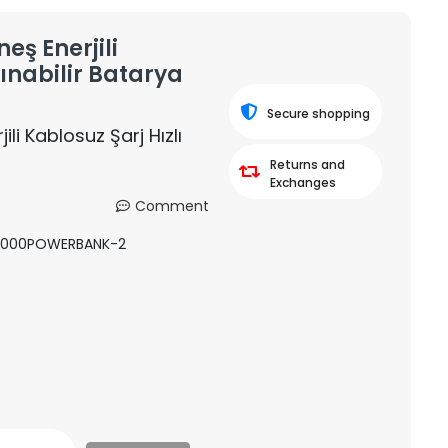
ş Enerjili
şınabilir Batarya
Secure shopping
i Kablosuz Şarj Hızlı
Returns and
Exchanges
Comment
20000POWERBANK-2