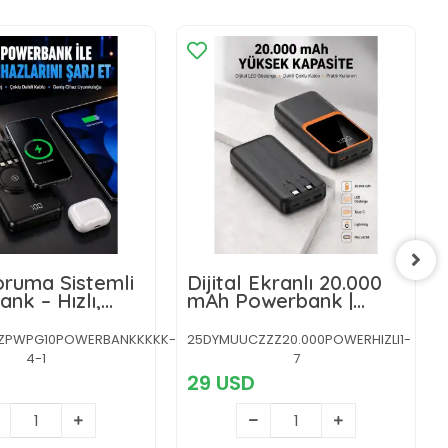
Koruma Sistemli
Dijital Ekranlı 20.000
nk – Hızlı,
mAh Powerbank |
 ve Modern
22.5W Hızlı Şarj +
Çoklu Bağlantı
ZPWPG10POWERBANKKKKK-
25DYMUUCZZZ20.000POWERHIZLI1-
Seçeneği Yeni Nesil
4-1
7
29 USD