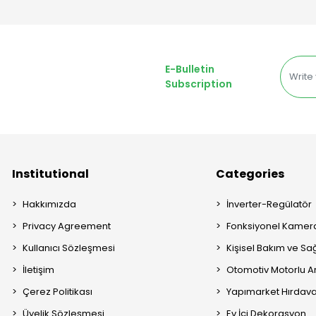
E-Bulletin
Subscription
Institutional
Categories
Hakkımızda
İnverter-Regülatör
Privacy Agreement
Fonksiyonel Kamera
Kullanıcı Sözleşmesi
Kişisel Bakım ve Sağ
İletişim
Otomotiv Motorlu A
Çerez Politikası
Yapımarket Hırdava
Üyelik Sözleşmesi
Ev İçi Dekorasyon