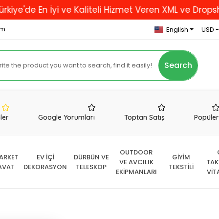
e En İyi ve Kaliteli Hizmet Veren XML ve Dropshipping
om
English
USD -
Search
nler
Google Yorumları
Toptan Satış
Popüle
OUTDOOR
ARKET
EV İÇİ
DÜRBÜN VE
GİYİM
VE AVCILIK
TAK
AVAT
DEKORASYON
TELESKOP
TEKSTİLİ
EKİPMANLARI
VİT