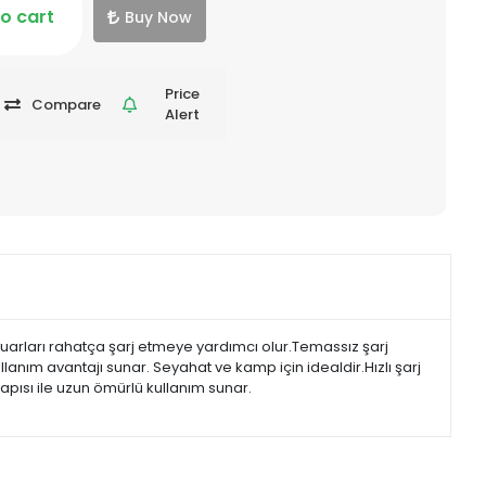
o cart
Buy Now
Price
Compare
Alert
esuarları rahatça şarj etmeye yardımcı olur.Temassız şarj
llanım avantajı sunar. Seyahat ve kamp için idealdir.Hızlı şarj
apısı ile uzun ömürlü kullanım sunar.