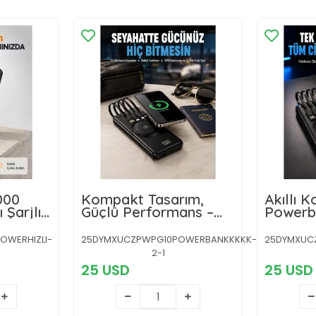
000
Kompakt Tasarım,
Akıllı 
 Şarjlı
Güçlü Performans –
Powerba
oklu
10000mAh Kablosuz
Güvenli
Powerbank
OWERHIZLI-
25DYMXUCZPWPG10POWERBANKKKKK-
25DYMXUC
2-1
25 USD
25 USD