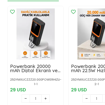
Powerbank 20000
Powerbank 20
mAh Dijital Ekranlı ve
mAh 22.5W Hızlı
Çok Kablolu Hızlı Şarj
ve Kompakt Ç
Cihazı
Kablo Çıkışlı
25DYMXUCZZZ20.000POWERHIZLI-
25DYMXUCZZZ20.000P
1-1
2-1
29 USD
29 USD