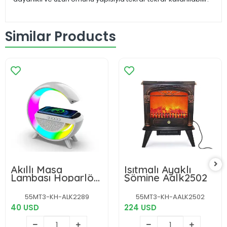
Similar Products
Akıllı Masa
Isıtmalı Ayaklı
Lambası Hoparlör
Şömine Aalk2502
Led Işık &
Kablosuz Şarj
55MT3-KH-ALK2289
55MT3-KH-AALK2502
Alk2289
40 USD
224 USD