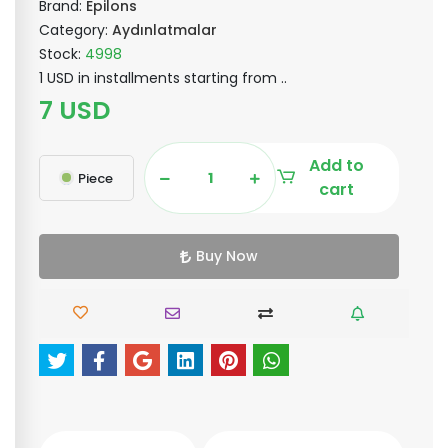
Brand:
Epilons
Category:
Aydınlatmalar
Stock:
4998
1 USD in installments starting from ..
7 USD
Add to
Piece
cart
Buy Now