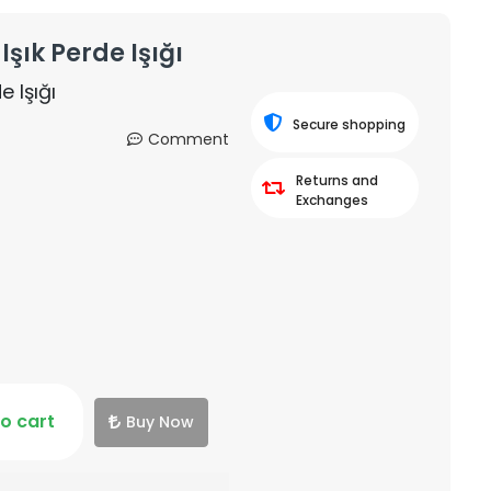
Işık Perde Işığı
e Işığı
Secure shopping
Comment
Returns and
Exchanges
o cart
Buy Now