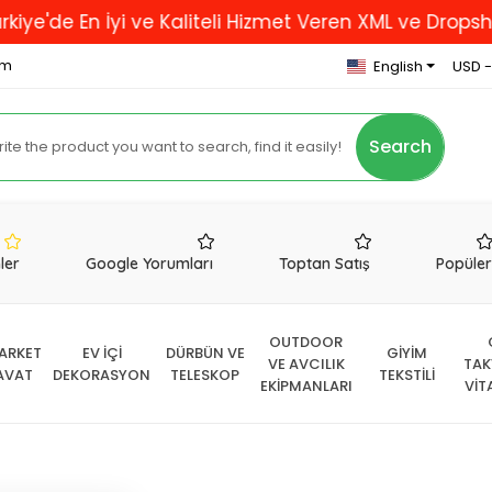
En İyi ve Kaliteli Hizmet Veren XML ve Dropshipping F
om
English
USD -
Search
nler
Google Yorumları
Toptan Satış
Popüle
OUTDOOR
ARKET
EV İÇİ
DÜRBÜN VE
GİYİM
VE AVCILIK
TAK
AVAT
DEKORASYON
TELESKOP
TEKSTİLİ
EKİPMANLARI
VİT