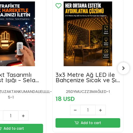
t Tasarımlı
3x3 Metre Ağ LED ile
t Işığı – Selam
Bahçenize Sıcak ve Şık
kkür Modları
Aydınlatma
UZAKTANKUMANDALIELLLLL-
25DYMUCZZ3MAĞLED-1
5-1
18 USD
Add to cart
Add to cart