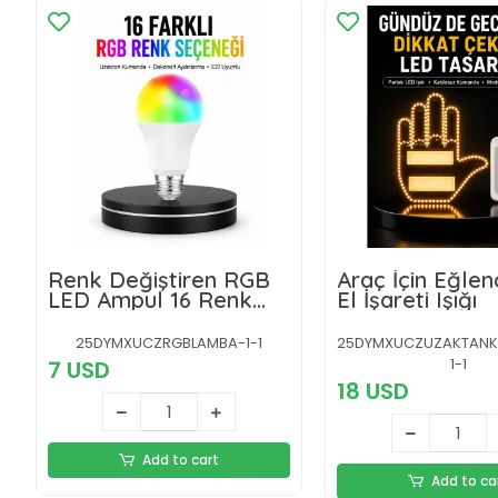
Renk Değiştiren RGB
Araç İçin Eğlen
LED Ampul 16 Renk
El İşareti Işığı
Uzaktan Kumandalı
2025 Model
25DYMXUCZRGBLAMBA-1-1
25DYMXUCZUZAKTANKU
1-1
7 USD
18 USD
Add to cart
Add to ca