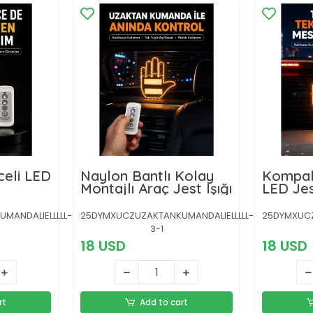
celi LED
Naylon Bantlı Kolay
Kompak
Montajlı Araç Jest Işığı
LED Jes
ve Teşe
MANDALIELLLLL-
25DYMXUCZUZAKTANKUMANDALIELLLLL-
25DYMXUCZ
3-1
18 USD
18 USD
rt
Add to cart