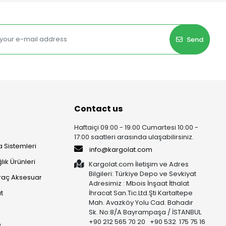
Send
Contact us
Haftaiçi 09:00 - 19:00 Cumartesi 10:00 -
17:00 saatleri arasında ulaşabilirsiniz.
 Sistemleri
info@kargolat.com
lık Ürünleri
Kargolat.com İletişim ve Adres
Bilgileri: Türkiye Depo ve Sevkiyat
raç Aksesuar
Adresimiz : Mbois İnşaat İthalat
t
İhracat San.Tic.Ltd.Şti Kartaltepe
Mah. Avazköy Yolu Cad. Bahadır
Sk. No:8/A Bayrampaşa / İSTANBUL
+90 212 565 70 20 +90 532 175 75 16
p