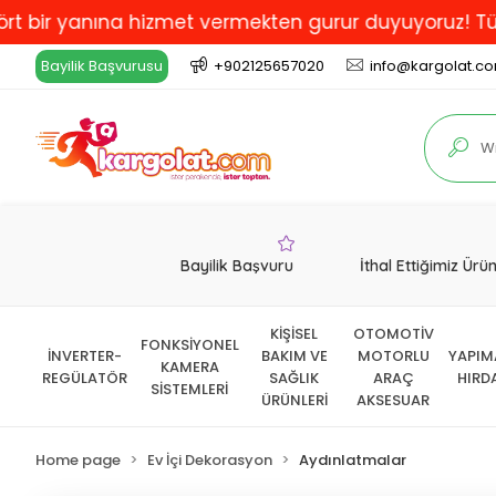
yanına hizmet vermekten gurur duyuyoruz! Türkiye'de 
Bayilik Başvurusu
+902125657020
info@kargolat.c
Bayilik Başvuru
İthal Ettiğimiz Ürü
KİŞİSEL
OTOMOTİV
FONKSİYONEL
İNVERTER-
BAKIM VE
MOTORLU
YAPIM
KAMERA
REGÜLATÖR
SAĞLIK
ARAÇ
HIRD
SİSTEMLERİ
ÜRÜNLERİ
AKSESUAR
Home page
Ev İçi Dekorasyon
Aydınlatmalar