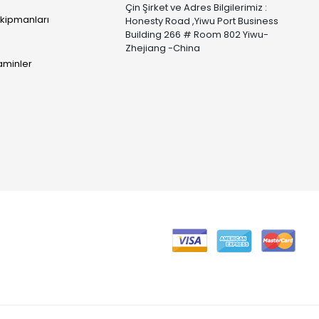
Çin Şirket ve Adres Bilgilerimiz :
Ekipmanları
Honesty Road ,Yiwu Port Business
Building 266 # Room 802 Yiwu-
Zhejiang -China
taminler