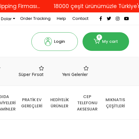
irması...
18000 çeşit ürünümüzle Türkiye'nin dört
Order Tracking
Help
Contact
 Dolar
0
Login
My cart
r
Süper Fırsat
Yeni Gelenler
GIDA
CEP
PRATİK EV
HEDİYELİK
MIKNATIS
VİYELERİ
TELEFONU
GEREÇLERİ
ÜRÜNLER
ÇEŞİTLERİ
AMİNLER
AKSESUAR