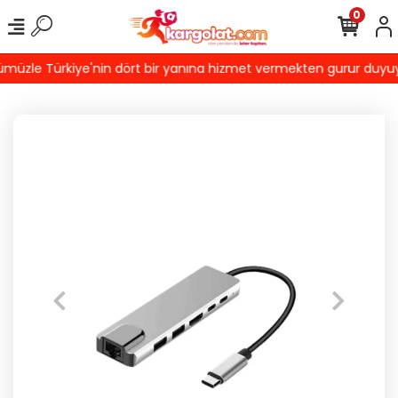
0
üzle Türkiye'nin dört bir yanına hizmet vermekten gurur duyuyoruz