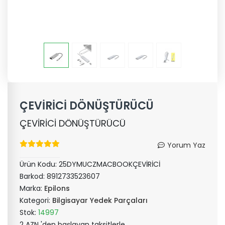
ÇEVİRİCİ DÖNÜŞTÜRÜCÜ
ÇEVİRİCİ DÖNÜŞTÜRÜCÜ
Yorum Yaz
Ürün Kodu:
25DYMUCZMACBOOKÇEVİRİCİ
Barkod:
8912733523607
Marka:
Epilons
Kategori:
Bilgisayar Yedek Parçaları
Stok:
14997
2 AZN 'den başlayan taksitlerle