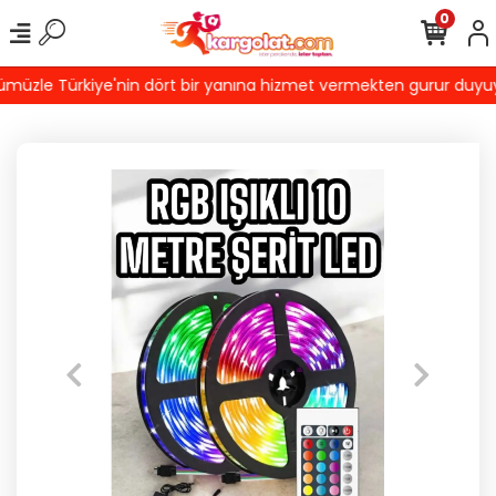
0
üzle Türkiye'nin dört bir yanına hizmet vermekten gurur duyuyoru