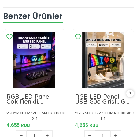
Benzer Ürünler
RGB LED Panel –
RGB LED Panel –
Çok Renkli,
USB Güç Girişli, GIF
Kumandalı, USB
ve Yazı Gösterimli
Bağlantılı Yazı ve
Akıllı Ekran
25DYMXUCZZZLEDMATRİX16X96-
25DYMXUCZZZLEDMATRİX16X96
GIF Gösterimli
2-1
1-1
Akıllı Lamba
4,655 RUB
4,655 RUB