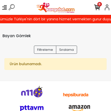
0
müzle Türkiye'nin dört bir yanına hizmet vermekten gurur duyuyor
Bayan Gömlek
Filtreleme
Sıralama
Ürün bulunamadı.