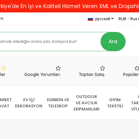
yi ve Kaliteli Hizmet Veren XML ve Dropshipping Firm
om
русский
RUB - Rus 
Ara
nler
Google Yorumları
Toptan Satış
Popüle
OUTDOOR
ARKET
EV İÇİ
DÜRBÜN VE
GİYİM
VE AVCILIK
TAK
AVAT
DEKORASYON
TELESKOP
TEKSTİLİ
EKİPMANLARI
VİT