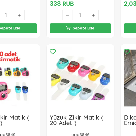
Kapağı
B
338 RUB
2,0
ü
Sepete Ekle
Sepete Ekle
kir Matik (
Yüzük Zikir Matik (
Dik
)
20 Adet )
Emi
38*
po3849
epo3846