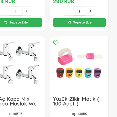
74 RUB
280 RUB
Sepete Ekle
Sepete Ekle
 Aç Kapa Mix
Yüzük Zikir Matik (
abo Musluk Wc
100 Adet )
abo Uzun Musluk
atörlü
epo5115
epo3850