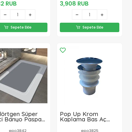
32 RUB
3,908 RUB
Sepete Ekle
Sepete Ekle
dörtgen Süper
Pop Up Krom
ci Banyo Paspası
Kaplama Bas Aç
58 Cm
Lavabo Sifonu Gideri
Ekstra Contalı
epo3842
epo3825