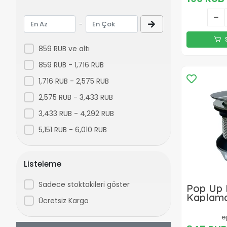
-
859 RUB ve altı
859 RUB - 1,716 RUB
1,716 RUB - 2,575 RUB
2,575 RUB - 3,433 RUB
3,433 RUB - 4,292 RUB
5,151 RUB - 6,010 RUB
Listeleme
Sadece stoktakileri göster
Pop Up
Kaplama
Ücretsiz Kargo
Lavabo S
e