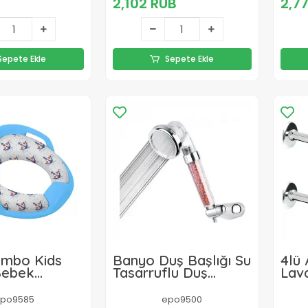
B
2,102 RUB
2,7
Duş Robotu
Sepete Ekle
Sepete Ekle
umbo Kids
Banyo Duş Başlığı Su
4lü
Bebek
Tasarruflu Duş
Lav
n Tutmalı
Fıskiyesi 2
Lav
 Süngerli
Fonksiyonlu
Perl
po9585
epo9500