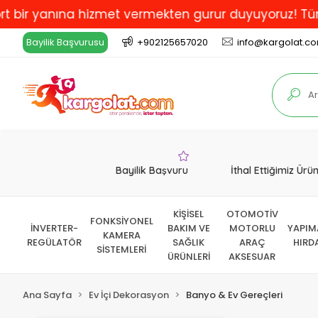
ına hizmet vermekten gurur duyuyoruz! Türkiye'de En İ
Bayilik Başvurusu
+902125657020
info@kargolat.c
Bayilik Başvuru
İthal Ettiğimiz Ürü
KİŞİSEL
OTOMOTİV
FONKSİYONEL
İNVERTER-
BAKIM VE
MOTORLU
YAPIM
KAMERA
REGÜLATÖR
SAĞLIK
ARAÇ
HIRD
SİSTEMLERİ
ÜRÜNLERİ
AKSESUAR
Ana Sayfa
Ev İçi Dekorasyon
Banyo & Ev Gereçleri