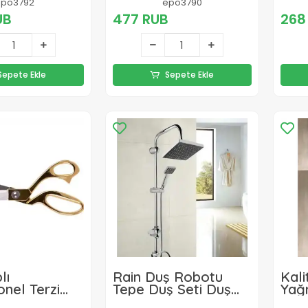
lü
Musluğu
Mus
epo3792
epo3790
UB
477 RUB
268
Sepete Ekle
Sepete Ekle
lı
Rain Duş Robotu
Kali
nel Terzi
Tepe Duş Seti Duş
Yağ
Başlığı Sistemi Seti
Duş 