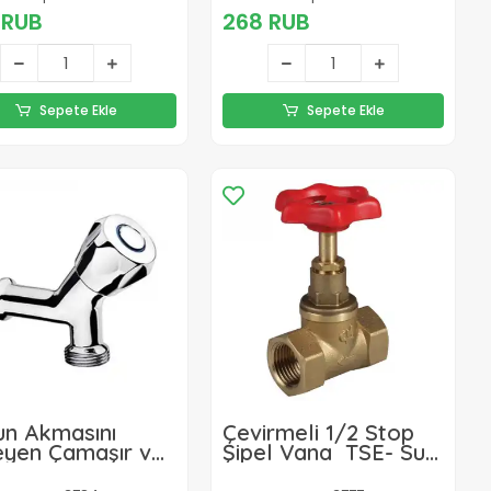
 RUB
268 RUB
Sepete Ekle
Sepete Ekle
un Akmasını
Çevirmeli 1/2 Stop
eyen Çamaşır ve
Şipel Vana TSE- Su
şık Makinesi
Akışını Kolayca