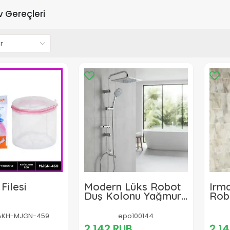
 Gereçleri
Filesi
Modern Lüks Robot
Irm
Duş Kolonu Yağmur
Rob
Tepe Duş Seti
Tepe
Mod
AKH-MJGN-459
epo100144
Bata
2,142 RUB
2,1