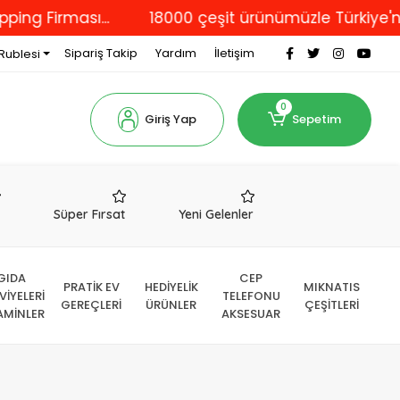
ası...
18000 çeşit ürünümüzle Türkiye'nin dört bi
Sipariş Takip
Yardım
İletişim
Rublesi
0
Giriş Yap
Sepetim
r
Süper Fırsat
Yeni Gelenler
GIDA
CEP
PRATİK EV
HEDİYELİK
MIKNATIS
VİYELERİ
TELEFONU
GEREÇLERİ
ÜRÜNLER
ÇEŞİTLERİ
AMİNLER
AKSESUAR