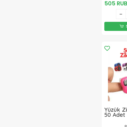
Klozet 
505 RU
Adaptör
Yüzük Zi
50 Adet 
e