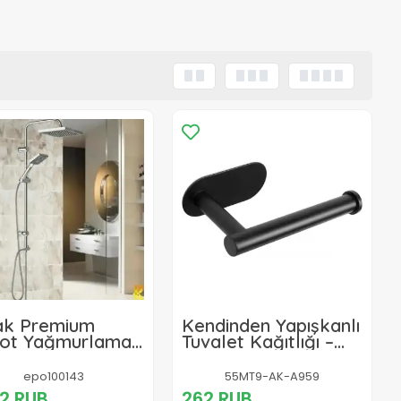
ak Premium
Kendinden Yapışkanlı
ot Yağmurlama
Tuvalet Kağıtlığı –
 Duş Sistemi –
Mat Siyah Modern
ern Banyo
Banyo Rulo Askısı
epo100143
55MT9-AK-A959
rya Seti
42 RUB
262 RUB