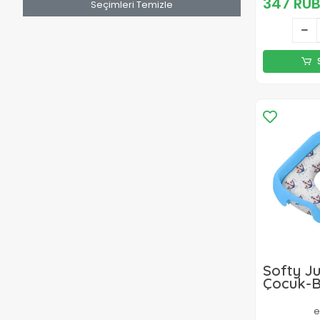
347 RU
Seçimleri Temizle
Softy J
Çocuk-
Yanlarda
Yumuşak
e