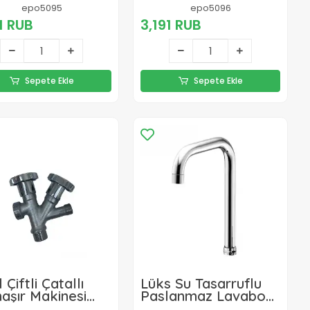
om)dikdörtgen
(beyaz)dikdörtgen
epo5095
epo5096
ık
Başlık
1 RUB
3,191 RUB
Sepete Ekle
Sepete Ekle
 Çiftli Çatallı
Lüks Su Tasarruflu
aşır Makinesi
Paslanmaz Lavabo
 Taharet Musluk
Batarya Borusu