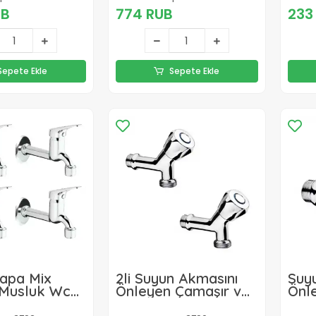
UB
774 RUB
233
Sepete Ekle
Sepete Ekle
Kapa Mix
2li Suyun Akmasını
Suy
Musluk Wc
Önleyen Çamaşır ve
Önl
Uzun Musluk
Bulaşık Makinesi
Bula