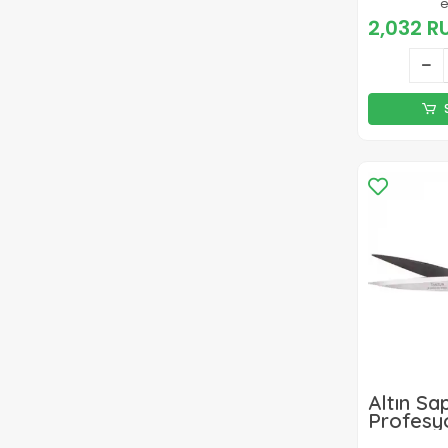
Perlatör
2,032 R
Altın Sap
Profesyo
Makası