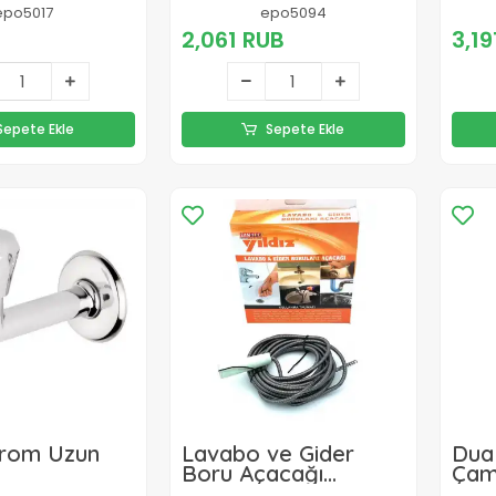
Yağmurlama Duş
(kr
epo5017
epo5094
Robotu Fonksiyonel
Başl
2,061 RUB
3,19
Duş Robotu
Sepete Ekle
Sepete Ekle
Krom Uzun
Lavabo ve Gider
Dual
Boru Açacağı
Çam
Lavabo Tıkanıklık
Ara