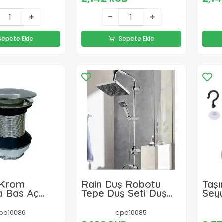
Sepete Ekle
Sepete Ekle
 Krom
Rain Duş Robotu
Taşı
 Bas Aç
Tepe Duş Seti Duş
Seyy
ifonu Gideri
Başlığı Sistemi Seti
Pom
Yağmurlama Duş
Duş 
po10086
epo10085
Robotu Fonksiyonel