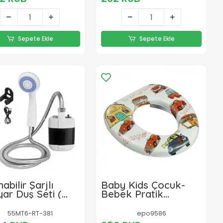
Sepete Ekle
Sepete Ekle
nabilir Şarjlı
Baby Kids Çocuk-
ar Duş Seti (
Bebek Pratik
pa - Hortum -
Yumuşak Süngerli
Başlığı )
Desenli Klozet
55MT6-RT-381
epo9586
Adaptörü