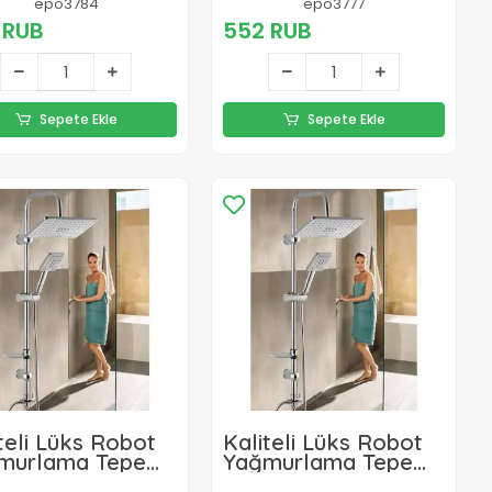
luğu
Kontrol Edin
epo3784
epo3777
 RUB
552 RUB
Sepete Ekle
Sepete Ekle
teli Lüks Robot
Kaliteli Lüks Robot
murlama Tepe
Yağmurlama Tepe
Seti
Duş Seti