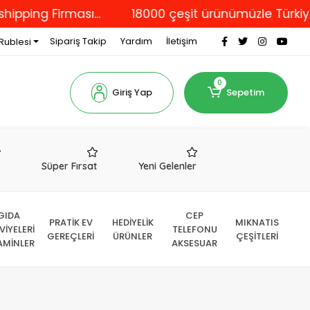
ing Firması...
18000 çeşit ürünümüzle Türkiye'ni
Sipariş Takip
Yardım
İletişim
Rublesi
0
Giriş Yap
Sepetim
r
Süper Fırsat
Yeni Gelenler
GIDA
CEP
PRATİK EV
HEDİYELİK
MIKNATIS
VİYELERİ
TELEFONU
GEREÇLERİ
ÜRÜNLER
ÇEŞİTLERİ
AMİNLER
AKSESUAR