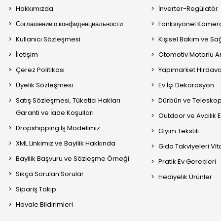
Hakkımızda
İnverter-Regülatör
Соглашение о конфиденциальности
Fonksiyonel Kamera
Kullanıcı Sözleşmesi
Kişisel Bakım ve Sağ
İletişim
Otomotiv Motorlu A
Çerez Politikası
Yapımarket Hırdava
Üyelik Sözleşmesi
Ev İçi Dekorasyon
Satış Sözleşmesi, Tüketici Hakları
Dürbün ve Telesko
Garanti ve İade Koşulları
Outdoor ve Avcılık 
Dropshipping İş Modelimiz
Giyim Tekstili
XML Linkimiz ve Bayilik Hakkında
Gıda Takviyeleri Vi
Bayilik Başvuru ve Sözleşme Örneği
Pratik Ev Gereçleri
Sıkça Sorulan Sorular
Hediyelik Ürünler
Sipariş Takip
Havale Bildirimleri