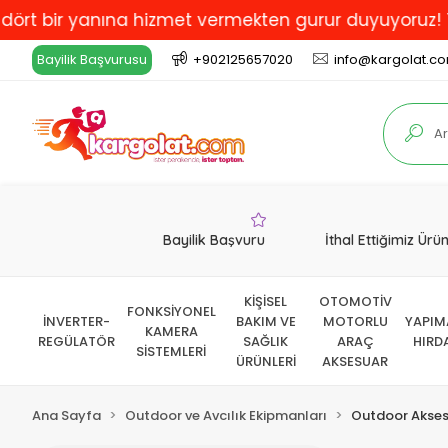
t bir yanına hizmet vermekten gurur duyuyoruz! Türkiy
Bayilik Başvurusu
+902125657020
info@kargolat.c
Bayilik Başvuru
İthal Ettiğimiz Ürü
KİŞİSEL
OTOMOTİV
FONKSİYONEL
İNVERTER-
BAKIM VE
MOTORLU
YAPIM
KAMERA
REGÜLATÖR
SAĞLIK
ARAÇ
HIRD
SİSTEMLERİ
ÜRÜNLERİ
AKSESUAR
Ana Sayfa
Outdoor ve Avcılık Ekipmanları
Outdoor Akses