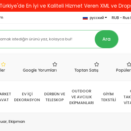
e'de En İyi ve Kaliteli Hizmet Veren XML ve Dropshipp
om
русский
RUB - Rus 
Ara
nler
Google Yorumları
Toptan Satış
Popüle
OUTDOOR
ARKET
EV İÇİ
DÜRBÜN VE
GİYİM
VE AVCILIK
TAK
AVAT
DEKORASYON
TELESKOP
TEKSTİLİ
EKİPMANLARI
VİT
uar, Ekipman