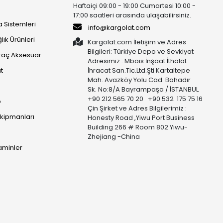
Haftaiçi 09:00 - 19:00 Cumartesi 10:00 -
17:00 saatleri arasında ulaşabilirsiniz.
 Sistemleri
info@kargolat.com
lık Ürünleri
Kargolat.com İletişim ve Adres
Bilgileri: Türkiye Depo ve Sevkiyat
raç Aksesuar
Adresimiz : Mbois İnşaat İthalat
t
İhracat San.Tic.Ltd.Şti Kartaltepe
Mah. Avazköy Yolu Cad. Bahadır
Sk. No:8/A Bayrampaşa / İSTANBUL
+90 212 565 70 20 +90 532 175 75 16
p
Çin Şirket ve Adres Bilgilerimiz :
Ekipmanları
Honesty Road ,Yiwu Port Business
Building 266 # Room 802 Yiwu-
Zhejiang -China
taminler