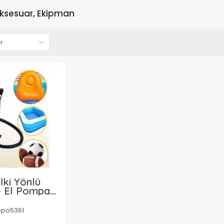
ksesuar, Ekipman
 İki Yönlü
 El Pompası
me Boşaltama
ı
epo5361
B