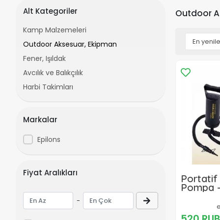
Alt Kategoriler
Outdoor A
Kamp Malzemeleri
Outdoor Aksesuar, Ekipman
Fener, Işıldak
Avcılık ve Balıkçılık
Harbi Takimları
Markalar
Epilons
Fiyat Aralıkları
Portatif
Pompa -
- Şişir
-
Pompas
520 RU