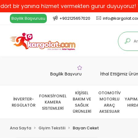
 bir yanına hizmet vermekten gurur duyuyoruz! Türkiye
Bayilik Başvurusu
+902125657020
info@kargolat.c
Bayilik Başvuru
İthal Ettiğimiz Ürü
KİŞİSEL
OTOMOTİV
FONKSİYONEL
İNVERTER-
BAKIM VE
MOTORLU
YAPIM
KAMERA
REGÜLATÖR
SAĞLIK
ARAÇ
HIRD
SİSTEMLERİ
ÜRÜNLERİ
AKSESUAR
Ana Sayfa
Giyim Tekstili
Bayan Ceket