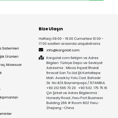
Bize Ulaşın
Haftaiçi 09:00 - 19:00 Cumartesi 10:00 -
17:00 saatleri arasında ulaşabilirsiniz.
 Sistemleri
info@kargolat.com
lık Ürünleri
Kargolat.com İletişim ve Adres
Bilgileri: Türkiye Depo ve Sevkiyat
raç Aksesuar
Adresimiz : Mbois İnşaat İthalat
t
İhracat San.Tic.Ltd.Şti Kartaltepe
Mah. Avazköy Yolu Cad. Bahadır
Sk. No:8/A Bayrampaşa / İSTANBUL
+90 212 565 70 20 +90 532 175 75 16
p
Çin Şirket ve Adres Bilgilerimiz :
Ekipmanları
Honesty Road ,Yiwu Port Business
Building 266 # Room 802 Yiwu-
Zhejiang -China
taminler