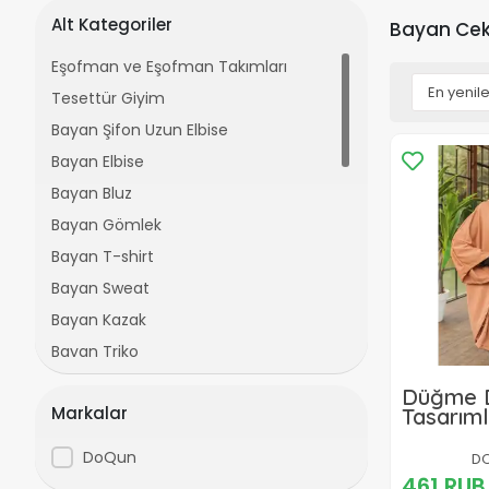
Alt Kategoriler
Bayan Cek
Eşofman ve Eşofman Takımları
Tesettür Giyim
Bayan Şifon Uzun Elbise
Bayan Elbise
Bayan Bluz
Bayan Gömlek
Bayan T-shirt
Bayan Sweat
Bayan Kazak
Bayan Triko
Bayan Tunik
Düğme D
Markalar
Tasarıml
Bayan Takım
Yaka Pa
Bayan Crop Top
DoQun
DQ
Bayan Pantolon
461 RUB