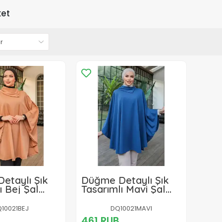
et
etaylı Şık
Düğme Detaylı Şık
ı Bej Şal
Tasarımlı Mavi Şal
nço
Yaka Panço
10021BEJ
DQ10021MAVI
461 RUB