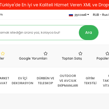
'de En İyi ve Kaliteli Hizmet Veren XML ve Dropshippi
om
русский
RUB - Rus 
Ara
nler
Google Yorumları
Toptan Satış
Popüle
OUTDOOR
ARKET
EV İÇİ
DÜRBÜN VE
GİYİM
VE AVCILIK
TAK
AVAT
DEKORASYON
TELESKOP
TEKSTİLİ
EKİPMANLARI
VİT