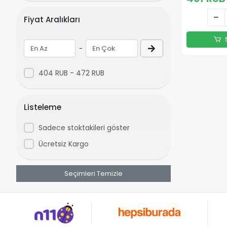
Bayan Jean
Fiyat Aralıkları
Bayan Tayt
Bayan Etek
-
Bayan Tulum
Bayan Alt Üst Takım
404 RUB - 472 RUB
Bayan Şort
Bayan Mont
Listeleme
Bayan Ceket
Bayan Hırka
Sadece stoktakileri göster
Bayan Yelek
Ücretsiz Kargo
İç Giyim
Seçimleri Temizle