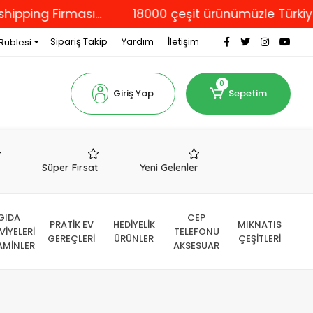
ng Firması...
18000 çeşit ürünümüzle Türkiye'nin
Sipariş Takip
Yardım
İletişim
Rublesi
0
Giriş Yap
Sepetim
r
Süper Fırsat
Yeni Gelenler
GIDA
CEP
PRATİK EV
HEDİYELİK
MIKNATIS
VİYELERİ
TELEFONU
GEREÇLERİ
ÜRÜNLER
ÇEŞİTLERİ
AMİNLER
AKSESUAR