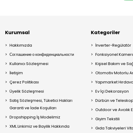
Kurumsal
Kategoriler
Hakkımızda
İnverter-Regülatör
Соглашение о конфиденциальности
Fonksiyonel Kamera
Kullanıcı Sözleşmesi
Kişisel Bakım ve Sağ
İletişim
Otomotiv Motorlu A
Çerez Politikası
Yapımarket Hırdava
Üyelik Sözleşmesi
Ev İçi Dekorasyon
Satış Sözleşmesi, Tüketici Hakları
Dürbün ve Telesko
Garanti ve İade Koşulları
Outdoor ve Avcılık 
Dropshipping İş Modelimiz
Giyim Tekstili
XML Linkimiz ve Bayilik Hakkında
Gıda Takviyeleri Vi