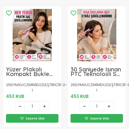
Yüzer Plakalı
30 Saniyede Isınan
Kompakt Bukle
PTC Teknolojili Saç
Maşası – Elastik
Şekillendirici –
Tutuculu, Saç
Sabit Isı Kontrollü,
25DYMXUCZMİNİDÜZLEŞTİRİCİİİ-2-
25DYMXUCZMİNİDÜZLEŞTİRİCİİİ-
Dostu Profesyonel
Hızlı Performans
1
1
Tasarım Yeni Nesil
Yeni Nesil
453 RUB
453 RUB
Sepete Ekle
Sepete Ekle