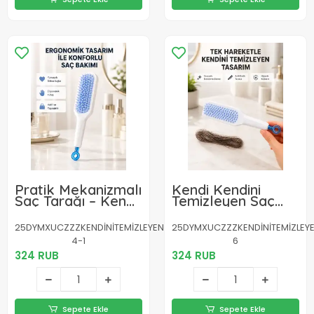
Pratik Mekanizmalı
Kendi Kendini
Saç Tarağı – Kendi
Temizleyen Saç
Kendini Temizler,
Tarağı – Anti-
Taşınabilir
Statik, Silikon
25DYMXUCZZZKENDİNİTEMİZLEYENTARAKKKK-
25DYMXUCZZZKENDİNİTEMİZLEY
Uçlu, ABS
4-1
6
Malzeme, 22x4 cm
324 RUB
324 RUB
Sepete Ekle
Sepete Ekle