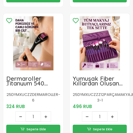
Dermaroller
Yumuşak Fiber
Titanyum 540
Kıllardan Oluşan
İğneli 1 mm Cilt
12'li Makyaj Fırçası
Yenileme ve Anti
Seti Göz Farı Allık
25DYMXUCZZDERMAROLLER-
25DYMXUCZZZ12PARÇAMAKYAJFIR
Aging Etkisi
ve Kontür İçin
6
3-1
324 RUB
496 RUB
Sepete Ekle
Sepete Ekle