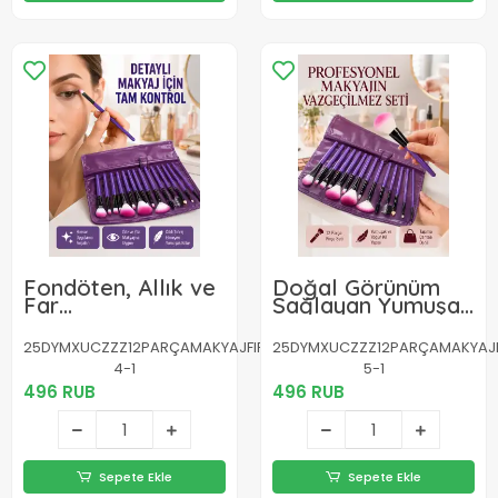
Fondöten, Allık ve
Doğal Görünüm
Far
Sağlayan Yumuşak
Uygulamalarına
Kıllı 12 Parça
Uygun 12 Parça
Makyaj Fırça Seti
25DYMXUCZZZ12PARÇAMAKYAJFIRÇASIIIIII-
25DYMXUCZZZ12PARÇAMAKYAJFIR
Makyaj Fırça
Günlük ve
4-1
5-1
Takımı Ergonomik
Profesyonel
Saplı
496 RUB
Kullanıma Uygun
496 RUB
Sepete Ekle
Sepete Ekle