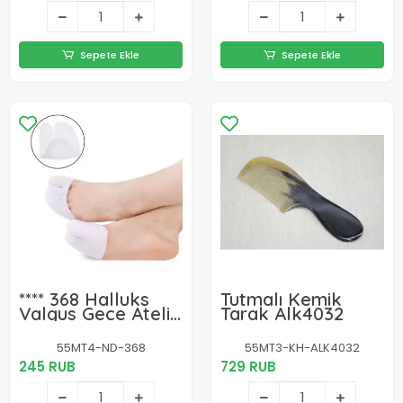
Dikeni
Sepete Ekle
Sepete Ekle
**** 368 Halluks
Tutmalı Kemik
Valgus Gece Ateli
Tarak Alk4032
Plastik Destekli
55MT4-ND-368
55MT3-KH-ALK4032
245 RUB
729 RUB