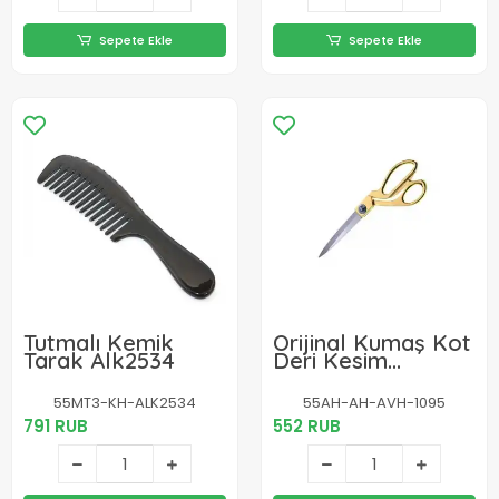
Sepete Ekle
Sepete Ekle
Tutmalı Kemik
Orijinal Kumaş Kot
Tarak Alk2534
Deri Kesim
Profesyonel Terzi
Makası Çelik
55MT3-KH-ALK2534
55AH-AH-AVH-1095
Büyük Boy
791 RUB
552 RUB