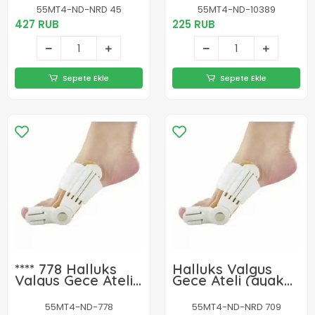
55MT4-ND-NRD 45
55MT4-ND-10389
427 RUB
225 RUB
Sepete Ekle
Sepete Ekle
**** 778 Halluks
Halluks Valgus
Valgus Gece Ateli
Gece Ateli (ayak
(ayak Başparmak
Başparmak
Düzeltici)
Düzeltici)
55MT4-ND-778
55MT4-ND-NRD 709