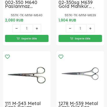
002-350 M640
02-350sg M639
Paslanmaz
Gold Manikür
Manikür Makası
Makası No: 3,5 İnç
No: 3,5 İnç /
/ 8,89 Cm - Nikel
55TK-TK-MYM-M640
55TK-TK-MYM-M639
8,89cm - İnox
Kaplama
2,080 RUB
1,904 RUB
Paslanmaz Çelik
Sepete Ekle
Sepete Ekle
111 M-543 Metal
1278 M-539 Metal