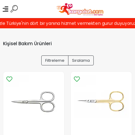
rkiye'nin dört bir yanına hizmet vermekten gurur duyuyoruz! Türki
Kişisel Bakım Ürünleri
Filtreleme
Sıralama