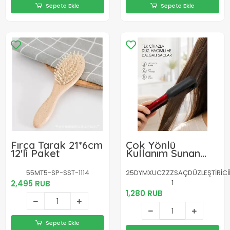
Sepete Ekle
Sepete Ekle
Fırça Tarak 21*6cm
Çok Yönlü
12'li Paket
Kullanım Sunan
Saç Düzleştirici –
Düzleştirici ve
55MT5-SP-SST-1114
25DYMXUCZZZSAÇDÜZLEŞTİRİCİİ
Hacim Verici
1
2,495 RUB
1,280 RUB
Sepete Ekle