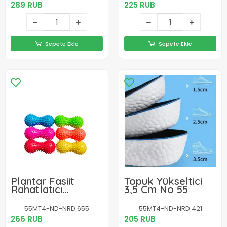
289 RUB
225 RUB
Sepete Ekle
Sepete Ekle
Plantar Fasiit
Topuk Yükseltici
Rahatlatıcı
3,5 Cm No 55
Egzersiz Plantar
Fasiit Masaj Topu
55MT4-ND-NRD 655
55MT4-ND-NRD 421
Ayak Masajı Ayak
266 RUB
205 RUB
Dikeni Topuk