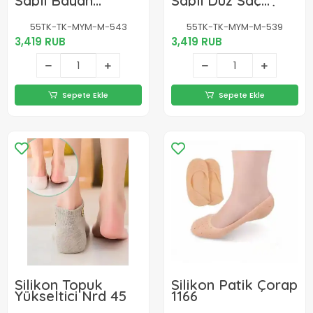
Saplı Bayan
Saplı Düz Saç
Kuaför Makası No:
Makası No: 6,5 İnç
5,5 İnç / 13,97 Cm -
/ 16,51 Cm -
55TK-TK-MYM-M-543
55TK-TK-MYM-M-539
Paslanmaz Çelik
Paslanmaz Çelik
3,419 RUB
3,419 RUB
Sepete Ekle
Sepete Ekle
Silikon Topuk
Silikon Patik Çorap
Yükseltici Nrd 45
1166