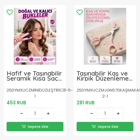
Hafif ve Taşınabilir
Taşınabilir Kaş ve
Seramik Kısa Saç
Kirpik Düzenleme
Maşası – Seyahate
Makası –
Uygun Ergonomik
Ergonomik
25DYMXUCZMİNİDÜZLEŞTİRİCİİİ-5-
25DYMXUCZMJGN570KAŞMAKASIIII
ve Güvenli Tasarım
Tasarım Yeni Nesil
1
2-1
Yeni Nesil
453 RUB
281 RUB
Sepete Ekle
Sepete Ekle