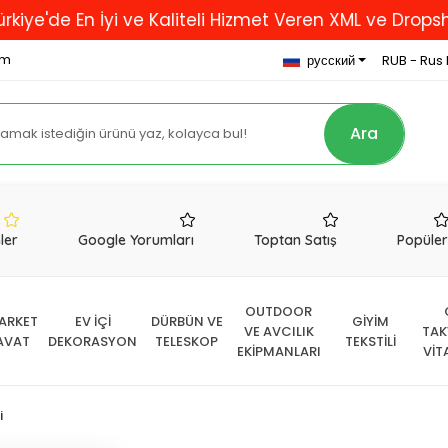
En İyi ve Kaliteli Hizmet Veren XML ve Dropshipping F
om
русский
RUB - Rus 
Ara
nler
Google Yorumları
Toptan Satış
Popüle
OUTDOOR
ARKET
EV İÇİ
DÜRBÜN VE
GİYİM
VE AVCILIK
TAK
AVAT
DEKORASYON
TELESKOP
TEKSTİLİ
EKİPMANLARI
VİT
i