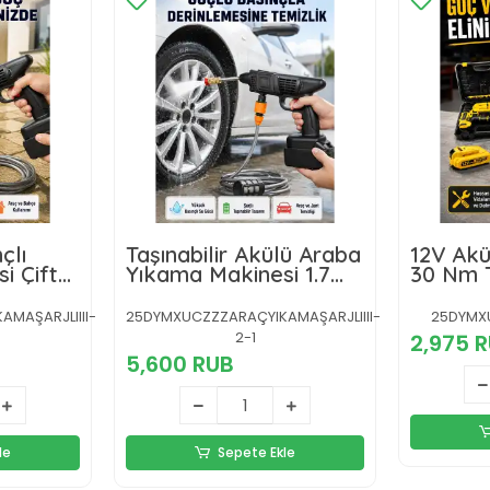
çlı
Taşınabilir Akülü Araba
12V Akü
i Çift
Yıkama Makinesi 1.7
30 Nm T
arj
MPa Basınçlı ve
Ayarı v
Ergonomik Tasarımlı
MAŞARJLIIII-
25DYMXUCZZZARAÇYIKAMAŞARJLIIII-
25DYMXU
2-1
2,975 
5,600 RUB
le
Sepete Ekle