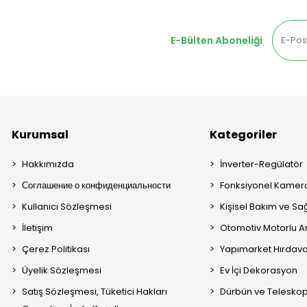
E-Bülten Aboneliği
Kurumsal
Kategoriler
Hakkımızda
İnverter-Regülatör
Соглашение о конфиденциальности
Fonksiyonel Kamera
Kullanıcı Sözleşmesi
Kişisel Bakım ve Sağ
İletişim
Otomotiv Motorlu A
Çerez Politikası
Yapımarket Hırdava
Üyelik Sözleşmesi
Ev İçi Dekorasyon
Satış Sözleşmesi, Tüketici Hakları
Dürbün ve Telesko