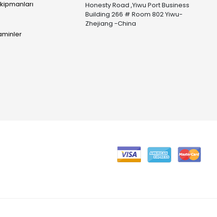
Ekipmanları
Honesty Road ,Yiwu Port Business
Building 266 # Room 802 Yiwu-
Zhejiang -China
taminler