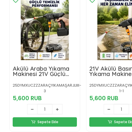
Akülü Araba Yıkama
21V Akülü Basın
Makinesi 21V Güçlü
Yıkama Makines
Basınçlı ve Çift Akülü
Akülü ve Hızlı Ş
Taşınabilir
Özellikli
25DYMXUCZZZARAÇYIKAMAŞARJLIIII-
25DYMXUCZZZARAÇYIKA
3
1-1
5,600 RUB
5,600 RUB
Sepete Ekle
Sepete Ek