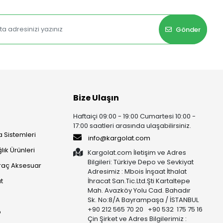
Gönder
Bize Ulaşın
Haftaiçi 09:00 - 19:00 Cumartesi 10:00 -
17:00 saatleri arasında ulaşabilirsiniz.
 Sistemleri
info@kargolat.com
lık Ürünleri
Kargolat.com İletişim ve Adres
Bilgileri: Türkiye Depo ve Sevkiyat
raç Aksesuar
Adresimiz : Mbois İnşaat İthalat
t
İhracat San.Tic.Ltd.Şti Kartaltepe
Mah. Avazköy Yolu Cad. Bahadır
Sk. No:8/A Bayrampaşa / İSTANBUL
+90 212 565 70 20 +90 532 175 75 16
p
Çin Şirket ve Adres Bilgilerimiz :