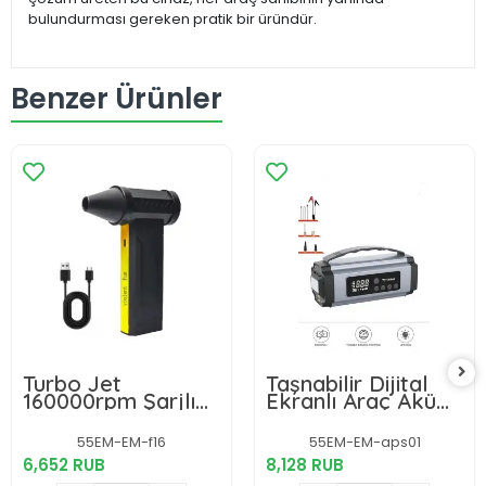
bulundurması gereken pratik bir üründür.
Benzer Ürünler
Turbo Jet
Taşnabilir Dijital
160000rpm Şarjlı
Ekranlı Araç Akü
Turbo Jet Şiddetli
Takviyeli Işıklı Oto
Fan Yüksek Hızlı
Marş Hava
55EM-EM-f16
55EM-EM-aps01
Güçlü Hava
Kompresörü
6,652 RUB
8,128 RUB
Üfleyici Araç