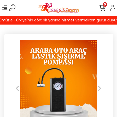
0
üzle Türkiye'nin dört bir yanına hizmet vermekten gurur duyuyoruz