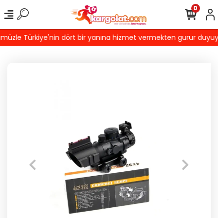
0
üzle Türkiye'nin dört bir yanına hizmet vermekten gurur duyuyoruz