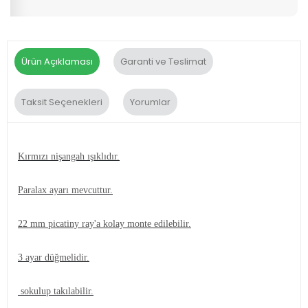
Ürün Açıklaması
Garanti ve Teslimat
Taksit Seçenekleri
Yorumlar
Kırmızı nişangah ışıklıdır.
Paralax ayarı mevcuttur.
22 mm picatiny ray'a kolay monte edilebilir.
3 ayar düğmelidir.
sokulup takılabilir.