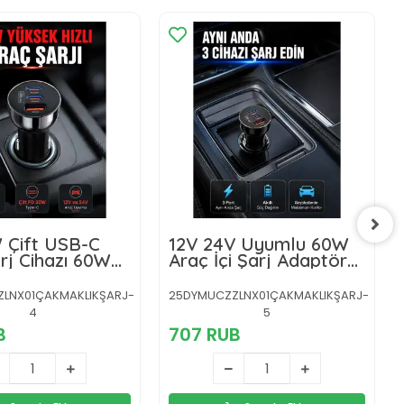
 Çift USB-C
12V 24V Uyumlu 60W
rj Cihazı 60W
Araç İçi Şarj Adaptörü
arj Adaptörü
Çoklu Hızlı Şarj Cihazı
LNX01ÇAKMAKLIKŞARJ-
25DYMUCZZLNX01ÇAKMAKLIKŞARJ-
4
5
B
707 RUB