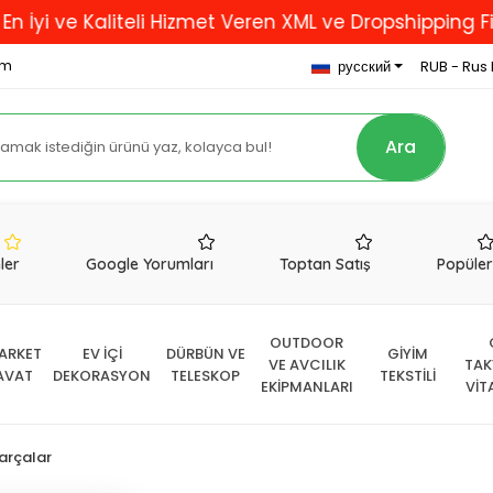
 Kaliteli Hizmet Veren XML ve Dropshipping Firması..
om
русский
RUB - Rus 
Ara
nler
Google Yorumları
Toptan Satış
Popüle
OUTDOOR
ARKET
EV İÇİ
DÜRBÜN VE
GİYİM
VE AVCILIK
TAK
AVAT
DEKORASYON
TELESKOP
TEKSTİLİ
EKİPMANLARI
VİT
arçalar