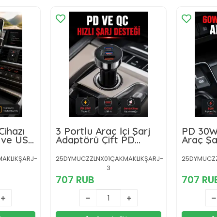
Cihazı
3 Portlu Araç İçi Şarj
PD 30W
 ve USB
Adaptörü Çift PD
Araç Şa
Type-C ve QC3.0 USB
Hızlı Ş
Çıkışlı
AKLIKŞARJ-
25DYMUCZZLNX01ÇAKMAKLIKŞARJ-
25DYMUCZZ
3
707 RUB
707 RU