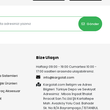
Gönder
Bize Ulaşın
Haftaiçi 09:00 - 19:00 Cumartesi 10:00 -
17:00 saatleri arasında ulaşabilirsiniz.
 Sistemleri
info@kargolat.com
lık Ürünleri
Kargolat.com İletişim ve Adres
Bilgileri: Türkiye Depo ve Sevkiyat
raç Aksesuar
Adresimiz : Mbois İnşaat İthalat
t
İhracat San.Tic.Ltd.Şti Kartaltepe
Mah. Avazköy Yolu Cad. Bahadır
Sk. No:8/A Bayrampaşa / İSTANBUL