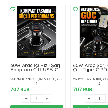
60W Araç İçi Hızlı Şarj
60W Araç Şarj 
Adaptörü Çift USB-C
Çift Type-C PD
PD ve USB-A QC3.0
QC3.0 Hızlı Şarj
Adaptörü
25DYMUCZZLNX01ÇAKMAKLIKŞARJ-
25DYMUCZZLNX01ÇAKM
1
2
707 RUB
707 RUB