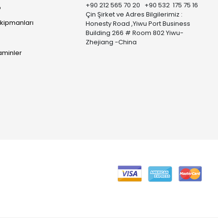
+90 212 565 70 20 +90 532 175 75 16
p
Çin Şirket ve Adres Bilgilerimiz :
Ekipmanları
Honesty Road ,Yiwu Port Business
Building 266 # Room 802 Yiwu-
Zhejiang -China
taminler