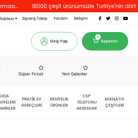
.
18000 çeşit ürünümüzle Türkiye'nin dört bir yan
Sipariş Takip
Yardım
İletişim
Rublesi
0
Giriş Yap
Sepetim
r
Süper Fırsat
Yeni Gelenler
GIDA
CEP
PRATİK EV
HEDİYELİK
MIKNATIS
VİYELERİ
TELEFONU
GEREÇLERİ
ÜRÜNLER
ÇEŞİTLERİ
AMİNLER
AKSESUAR