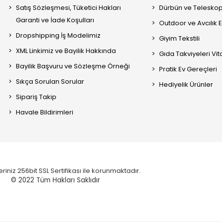
Satış Sözleşmesi, Tüketici Hakları
Dürbün ve Telesko
Garanti ve İade Koşulları
Outdoor ve Avcılık 
Dropshipping İş Modelimiz
Giyim Tekstili
XML Linkimiz ve Bayilik Hakkında
Gıda Takviyeleri Vi
Bayilik Başvuru ve Sözleşme Örneği
Pratik Ev Gereçleri
Sıkça Sorulan Sorular
Hediyelik Ürünler
Sipariş Takip
Havale Bildirimleri
eriniz 256bit SSL Sertifikası ile korunmaktadır.
© 2022
Tüm Hakları Saklıdır