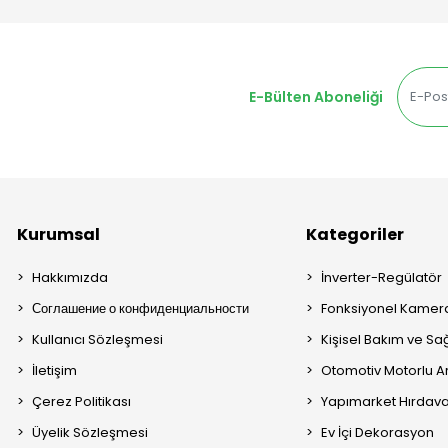
E-Bülten Aboneliği
Kurumsal
Kategoriler
Hakkımızda
İnverter-Regülatör
Соглашение о конфиденциальности
Fonksiyonel Kamera
Kullanıcı Sözleşmesi
Kişisel Bakım ve Sağ
İletişim
Otomotiv Motorlu A
Çerez Politikası
Yapımarket Hırdava
Üyelik Sözleşmesi
Ev İçi Dekorasyon