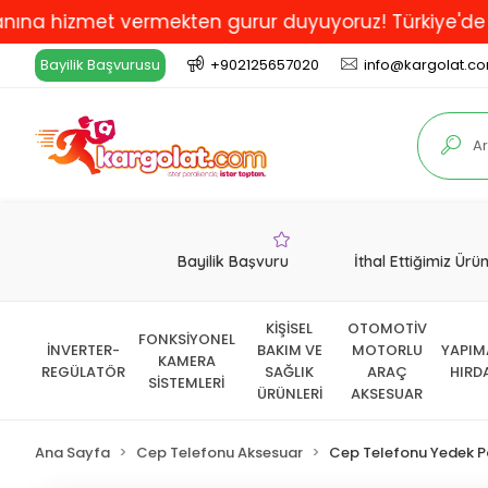
izmet vermekten gurur duyuyoruz! Türkiye'de En İyi ve
Bayilik Başvurusu
+902125657020
info@kargolat.c
Bayilik Başvuru
İthal Ettiğimiz Ürü
KİŞİSEL
OTOMOTİV
FONKSİYONEL
İNVERTER-
BAKIM VE
MOTORLU
YAPIM
KAMERA
REGÜLATÖR
SAĞLIK
ARAÇ
HIRD
SİSTEMLERİ
ÜRÜNLERİ
AKSESUAR
Ana Sayfa
Cep Telefonu Aksesuar
Cep Telefonu Yedek P