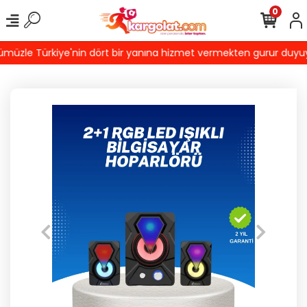
0
üzle Türkiye'nin dört bir yanına hizmet vermekten gurur duyuyoruz