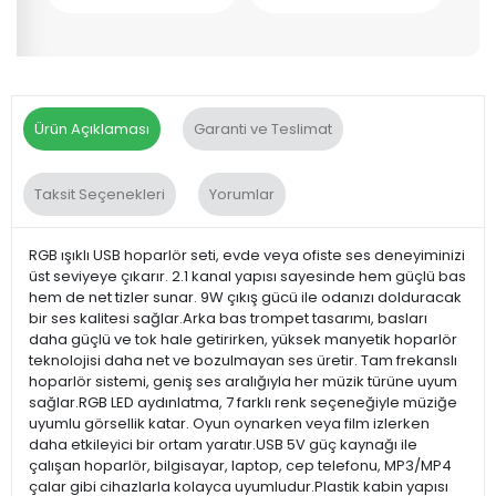
Ürün Açıklaması
Garanti ve Teslimat
Taksit Seçenekleri
Yorumlar
RGB ışıklı USB hoparlör seti, evde veya ofiste ses deneyiminizi
üst seviyeye çıkarır. 2.1 kanal yapısı sayesinde hem güçlü bas
hem de net tizler sunar. 9W çıkış gücü ile odanızı dolduracak
bir ses kalitesi sağlar.Arka bas trompet tasarımı, basları
daha güçlü ve tok hale getirirken, yüksek manyetik hoparlör
teknolojisi daha net ve bozulmayan ses üretir. Tam frekanslı
hoparlör sistemi, geniş ses aralığıyla her müzik türüne uyum
sağlar.RGB LED aydınlatma, 7 farklı renk seçeneğiyle müziğe
uyumlu görsellik katar. Oyun oynarken veya film izlerken
daha etkileyici bir ortam yaratır.USB 5V güç kaynağı ile
çalışan hoparlör, bilgisayar, laptop, cep telefonu, MP3/MP4
çalar gibi cihazlarla kolayca uyumludur.Plastik kabin yapısı