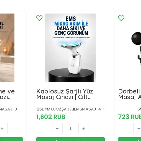
me ve
Kablosuz Şarjlı Yüz
Darbeli 
azı
Masaj Cihazı | Cilt
Masaj A
Yenileyici ve Nem
Şarjlı |
Dengeleyici
Sessiz 
MASAJ-3
25DYMXUCZŞARJLIEMSMASAJ-4-1
5
Cihazı
1,602 RUB
723 RU