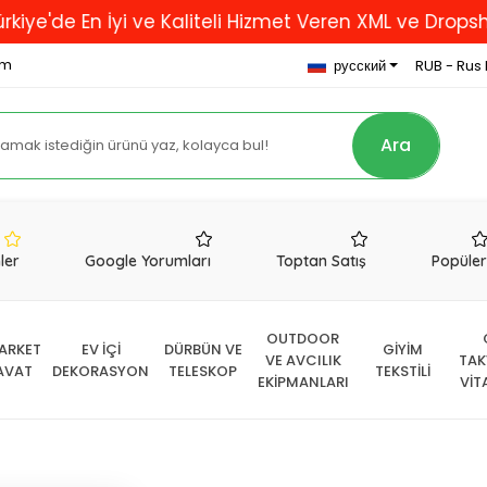
En İyi ve Kaliteli Hizmet Veren XML ve Dropshipping 
om
русский
RUB - Rus 
Ara
nler
Google Yorumları
Toptan Satış
Popüle
OUTDOOR
ARKET
EV İÇİ
DÜRBÜN VE
GİYİM
VE AVCILIK
TAK
AVAT
DEKORASYON
TELESKOP
TEKSTİLİ
EKİPMANLARI
VİT