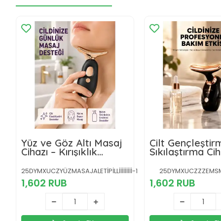
Yüz ve Göz Altı Masaj
Cilt Gençleştir
Cihazı – Kırışıklık
Sıkılaştırma Cih
Karşıtı & Nemlendirici
Kolajen Artırıcı
Etki Destekli
Titreşimli
25DYMXUCZYÜZMASAJALETİPİLLİİİİİİİİİ-1
25DYMXUCZZZEMS
1,602 RUB
1,602 RUB