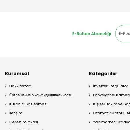
E-Bülten Aboneliği
Kurumsal
Kategoriler
Hakkımızda
İnverter-Regülatör
Соглашение о конфиденциальности
Fonksiyonel Kamera
Kullanıcı Sözleşmesi
Kişisel Bakım ve Sağ
İletişim
Otomotiv Motorlu A
Çerez Politikası
Yapımarket Hırdava