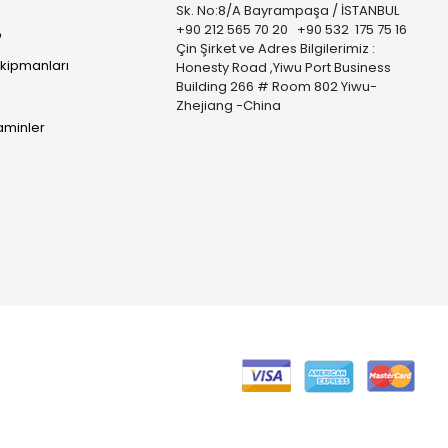
Sk. No:8/A Bayrampaşa / İSTANBUL
+90 212 565 70 20 +90 532 175 75 16
p
Çin Şirket ve Adres Bilgilerimiz :
Ekipmanları
Honesty Road ,Yiwu Port Business
Building 266 # Room 802 Yiwu-
Zhejiang -China
taminler