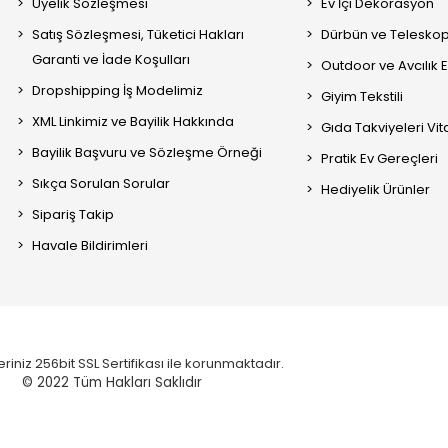
Üyelik Sözleşmesi
Ev İçi Dekorasyon
Satış Sözleşmesi, Tüketici Hakları
Dürbün ve Telesko
Garanti ve İade Koşulları
Outdoor ve Avcılık 
Dropshipping İş Modelimiz
Giyim Tekstili
XML Linkimiz ve Bayilik Hakkında
Gıda Takviyeleri Vi
Bayilik Başvuru ve Sözleşme Örneği
Pratik Ev Gereçleri
Sıkça Sorulan Sorular
Hediyelik Ürünler
Sipariş Takip
Havale Bildirimleri
eriniz 256bit SSL Sertifikası ile korunmaktadır.
© 2022
Tüm Hakları Saklıdır