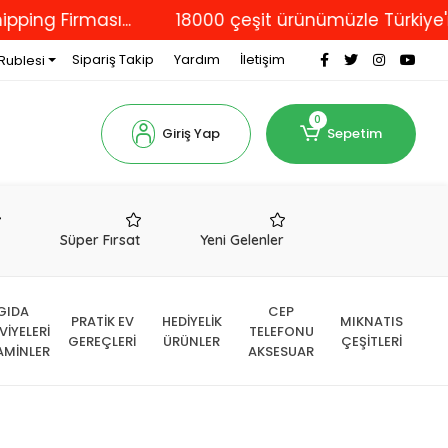
Firması...
18000 çeşit ürünümüzle Türkiye'nin dör
Sipariş Takip
Yardım
İletişim
Rublesi
0
Giriş Yap
Sepetim
r
Süper Fırsat
Yeni Gelenler
GIDA
CEP
PRATİK EV
HEDİYELİK
MIKNATIS
VİYELERİ
TELEFONU
GEREÇLERİ
ÜRÜNLER
ÇEŞİTLERİ
AMİNLER
AKSESUAR