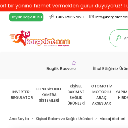
 yanına hizmet vermekten gurur duyuyoruz! Türkiye'de 
Bayilik Başvurusu
+902125657020
info@kargolat.c
Bayilik Başvuru
İthal Ettiğimiz Ürü
KİŞİSEL
OTOMOTİV
FONKSİYONEL
İNVERTER-
BAKIM VE
MOTORLU
YAPIM
KAMERA
REGÜLATÖR
SAĞLIK
ARAÇ
HIRD
SİSTEMLERİ
ÜRÜNLERİ
AKSESUAR
Ana Sayfa
Kişisel Bakım ve Sağlık Ürünleri
Masaj Aletleri