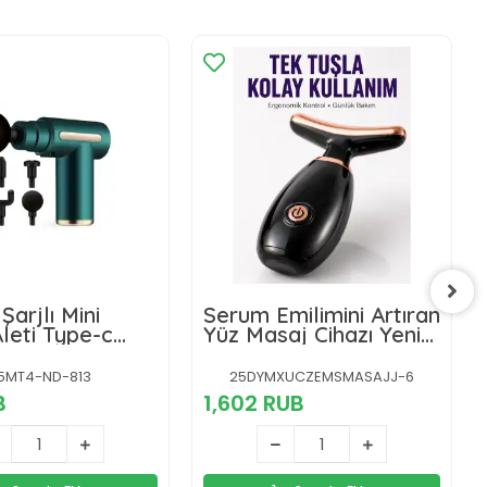
Şarjlı Mini
Serum Emilimini Artıran
leti Type-c
Yüz Masaj Cihazı Yeni
 6 Kademeli |
Nesil
| Sporcu Masaj
5MT4-ND-813
25DYMXUCZEMSMASAJJ-6
B
1,602 RUB