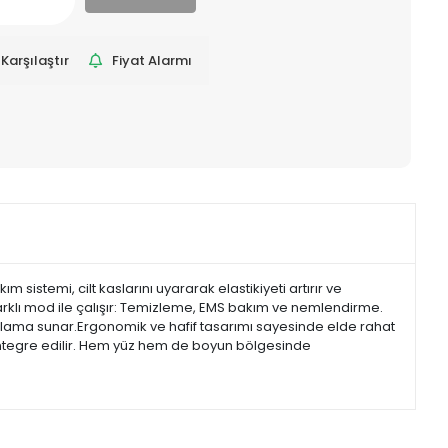
Karşılaştır
Fiyat Alarmı
m sistemi, cilt kaslarını uyararak elastikiyeti artırır ve
 farklı mod ile çalışır: Temizleme, EMS bakım ve nemlendirme.
rahatlama sunar.Ergonomik ve hafif tasarımı sayesinde elde rahat
la entegre edilir. Hem yüz hem de boyun bölgesinde