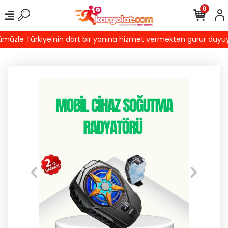
0
üzle Türkiye'nin dört bir yanına hizmet vermekten gurur duyuyoruz