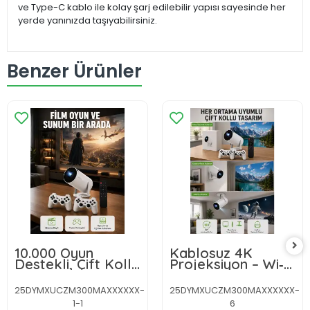
ve Type-C kablo ile kolay şarj edilebilir yapısı sayesinde her
yerde yanınızda taşıyabilirsiniz.
Benzer Ürünler
10.000 Oyun
Kablosuz 4K
Destekli, Çift Kollu
Projeksiyon – Wi‑Fi
4K Projeksiyon –
6 & Bluetooth 5.0
HDMI, USB, AUX,
ile Oyun ve
25DYMXUCZM300MAXXXXXX-
25DYMXUCZM300MAXXXXXX-
Ethernet Yok Yeni
Uygulama
1-1
6
Nesil
Merkezli Yeni Nesil