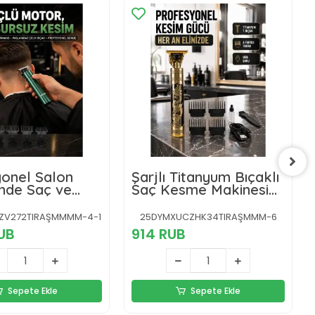
onel Salon
Şarjlı Titanyum Bıçaklı
inde Saç ve
Saç Kesme Makinesi
Kesme Makinesi
Yeni Nesil
ZV272TIRAŞMMMM-4-1
25DYMXUCZHK34TIRAŞMMM-6
RUB
914 RUB
Sepete Ekle
Sepete Ekle