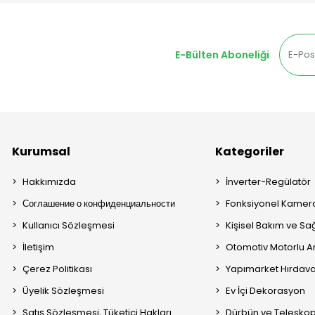
E-Bülten Aboneliği
Kurumsal
Kategoriler
Hakkımızda
İnverter-Regülatör
Соглашение о конфиденциальности
Fonksiyonel Kamera
Kullanıcı Sözleşmesi
Kişisel Bakım ve Sağ
İletişim
Otomotiv Motorlu A
Çerez Politikası
Yapımarket Hırdava
Üyelik Sözleşmesi
Ev İçi Dekorasyon
Satış Sözleşmesi, Tüketici Hakları
Dürbün ve Telesko