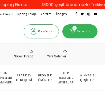
Firması...
18000 çeşit ürünümüzle Türkiye'nin dör
Sipariş Takip
Yardım
İletişim
Rublesi
0
Giriş Yap
Sepetim
r
Süper Fırsat
Yeni Gelenler
GIDA
CEP
PRATİK EV
HEDİYELİK
MIKNATIS
VİYELERİ
TELEFONU
GEREÇLERİ
ÜRÜNLER
ÇEŞİTLERİ
AMİNLER
AKSESUAR