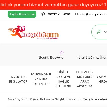
 yanına hizmet vermekten gurur duyuyoruz! Türkiye'de
Bayilik Başvurusu
+902125657020
info@kargolat.c
Bayilik Başvuru
İthal Ettiğimiz Ürü
KİŞİSEL
OTOMOTİV
FONKSİYONEL
İNVERTER-
BAKIM VE
MOTORLU
YAPIM
KAMERA
REGÜLATÖR
SAĞLIK
ARAÇ
HIRD
SİSTEMLERİ
ÜRÜNLERİ
AKSESUAR
Ana Sayfa
Kişisel Bakım ve Sağlık Ürünleri
Traş Makineleri