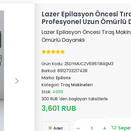
Lazer Epilasyon Öncesi Tır
Profesyonel Uzun Ömürlü 
Lazer Epilasyon Öncesi Tıraş Maki
Ömürlü Dayanıklı
Ürün Kodu:
25DYMUCZV696TIRAŞM3
Barkod:
8912733217438
Marka:
Epilons
Kategori:
Traş Makineleri
Stok:
4999
300 RUB 'den başlayan taksitlerle
3,601 RUB
Sepet
Adet