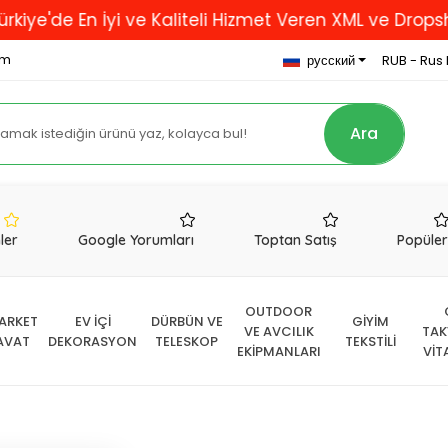
 En İyi ve Kaliteli Hizmet Veren XML ve Dropshipping 
om
русский
RUB - Rus 
Ara
nler
Google Yorumları
Toptan Satış
Popüle
OUTDOOR
ARKET
EV İÇİ
DÜRBÜN VE
GİYİM
VE AVCILIK
TAK
AVAT
DEKORASYON
TELESKOP
TEKSTİLİ
EKİPMANLARI
VİT