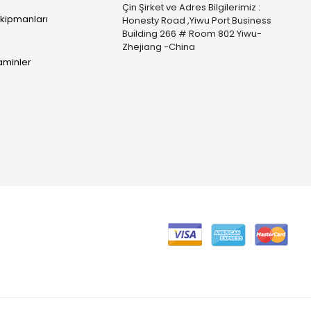
Çin Şirket ve Adres Bilgilerimiz :
Ekipmanları
Honesty Road ,Yiwu Port Business
Building 266 # Room 802 Yiwu-
Zhejiang -China
taminler