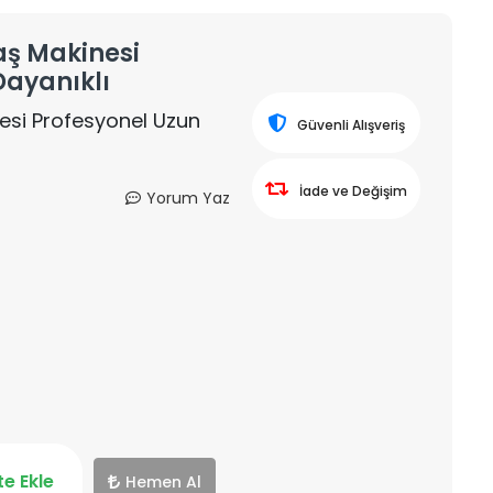
aş Makinesi
Dayanıklı
nesi Profesyonel Uzun
Güvenli Alışveriş
İade ve Değişim
Yorum Yaz
e Ekle
Hemen Al