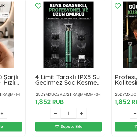
 Şarjlı
4 Limit Taraklı IPX5 Su
Profesy
 Hızlı
Geçirmez Saç Kesme
Kalites
k
Makinesi
Sakal 
önlü
IRAŞM-1-1
25DYMXUCZV272TIRAŞMMMM-3-1
25DYMXUC
1,852 RUB
1,852 
le
Sepete Ekle