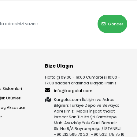
Gönder
Bize Ulaşın
Haftaiçi 09:00 - 19:00 Cumartesi 10:00 -
17:00 saatleri arasında ulaşabilirsiniz.
 Sistemleri
info@kargolat.com
lık Ürünleri
Kargolat.com İletişim ve Adres
Bilgileri: Türkiye Depo ve Sevkiyat
raç Aksesuar
Adresimiz : Mbois İnşaat İthalat
t
İhracat San.Tic.Ltd.Şti Kartaltepe
Mah. Avazköy Yolu Cad. Bahadır
Sk. No:8/A Bayrampaşa / İSTANBUL
+90 212 565 70 20 +90 532 175 75 16
p