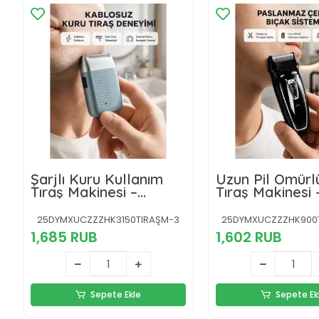
Şarjlı Kuru Kullanım
Uzun Pil Ömürlü
Tıraş Makinesi –
Tıraş Makinesi –
Kablosuz, Taşınabilir
Şarj, Ergonomi
Tasarım, Çok Y
25DYMXUCZZZHK3150TIRAŞM-3
25DYMXUCZZZHK900T
Kullanım
1,685 RUB
1,602 RUB
Sepete Ekle
Sepete Ek