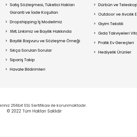
Satış Sözleşmesi, Tüketici Hakları
Dürbün ve Telesko
Garanti ve İade Koşulları
Outdoor ve Avcılık 
Dropshipping İş Modelimiz
Giyim Tekstili
XML Linkimiz ve Bayilik Hakkında
Gıda Takviyeleri Vi
Bayilik Başvuru ve Sözleşme Örneği
Pratik Ev Gereçleri
Sıkça Sorulan Sorular
Hediyelik Ürünler
Sipariş Takip
Havale Bildirimleri
eriniz 256bit SSL Sertifikası ile korunmaktadır.
© 2022
Tüm Hakları Saklıdır