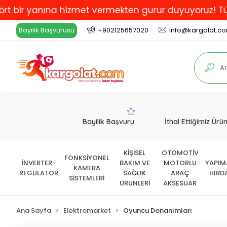
yanına hizmet vermekten gurur duyuyoruz! Türkiye'de 
Bayilik Başvurusu
+902125657020
info@kargolat.c
Bayilik Başvuru
İthal Ettiğimiz Ürü
KİŞİSEL
OTOMOTİV
FONKSİYONEL
İNVERTER-
BAKIM VE
MOTORLU
YAPIM
KAMERA
REGÜLATÖR
SAĞLIK
ARAÇ
HIRD
SİSTEMLERİ
ÜRÜNLERİ
AKSESUAR
Ana Sayfa
Elektromarket
Oyuncu Donanımları