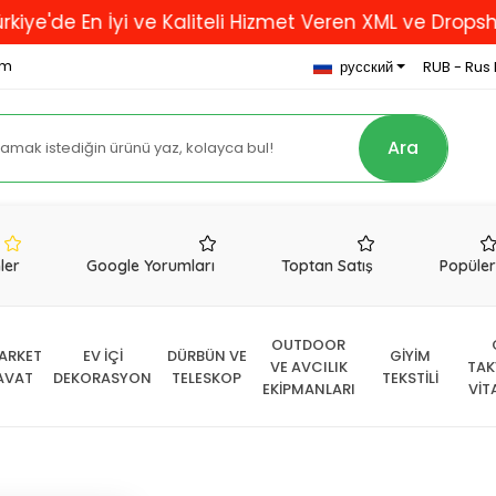
En İyi ve Kaliteli Hizmet Veren XML ve Dropshipping F
om
русский
RUB - Rus 
Ara
nler
Google Yorumları
Toptan Satış
Popüle
OUTDOOR
ARKET
EV İÇİ
DÜRBÜN VE
GİYİM
VE AVCILIK
TAK
AVAT
DEKORASYON
TELESKOP
TEKSTİLİ
EKİPMANLARI
VİT