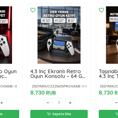
ro Oyun
4.3 İnç Ekranlı Retro
Taşınabi
nç
Oyun Konsolu – 64 GB
4.3 İnç
afıza
Hafızalı, Şarjlı ve
GB Dahi
Arşivi
Multimedya Destekli
ROGAME-3
25DYMXUCZZZM25PROGAME-1-1
25DYMXUC
8,730 RUB
8,730 
le
Sepete Ekle