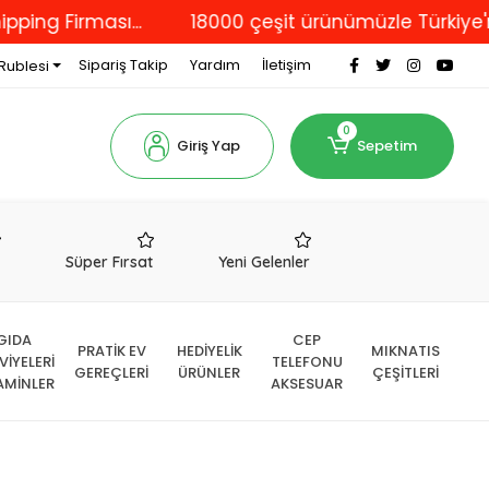
irması...
18000 çeşit ürünümüzle Türkiye'nin dör
Sipariş Takip
Yardım
İletişim
Rublesi
0
Giriş Yap
Sepetim
r
Süper Fırsat
Yeni Gelenler
GIDA
CEP
PRATİK EV
HEDİYELİK
MIKNATIS
VİYELERİ
TELEFONU
GEREÇLERİ
ÜRÜNLER
ÇEŞİTLERİ
AMİNLER
AKSESUAR