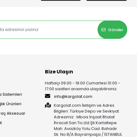
Gönder
Bize Ulaşın
Haftaiçi 09:00 - 19:00 Cumartesi 10:00 -
17:00 saatleri arasında ulaşabilirsiniz.
 Sistemleri
info@kargolat.com
lık Ürünleri
Kargolat.com İletişim ve Adres
Bilgileri: Türkiye Depo ve Sevkiyat
raç Aksesuar
Adresimiz : Mbois İnşaat İthalat
t
İhracat San.Tic.Ltd.Şti Kartaltepe
Mah. Avazköy Yolu Cad. Bahadır
Sk. No:8/A Bayrampaşa / İSTANBUL