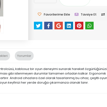
Favorilerime Ekle
Tavsiye Et
kleri
Yorumlar
olcüsü, kablosuz bir oyun deneyimi sunarak hareket özgürlüğünüzü artır
pması gibi istenmeyen durumlar tamamen ortadan kalkar. Ergonomik ga
ırır. Android cihazlara özel olarak tasarlanmış bu cihaz, çeşitli oyunl
ü, oyun keyfinizi her yerde doruğa çıkarmanıza olanak tanır.