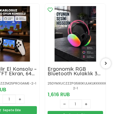
lir El Konsolu –
Ergonomik RGB
 TFT Ekran, 64
Bluetooth Kulaklık 3D
li Oyun Hafızalı
Ses Yeni Nesil
ZZZM25PROGAME-2-1
25DYMXUCZZZPG580KULAKLIKKKKKKK-
2-1
RUB
1,616 RUB
Sepete Ekle