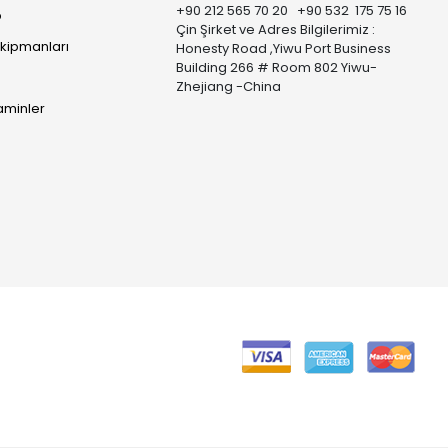
+90 212 565 70 20 +90 532 175 75 16
p
Çin Şirket ve Adres Bilgilerimiz :
Ekipmanları
Honesty Road ,Yiwu Port Business
Building 266 # Room 802 Yiwu-
Zhejiang -China
taminler