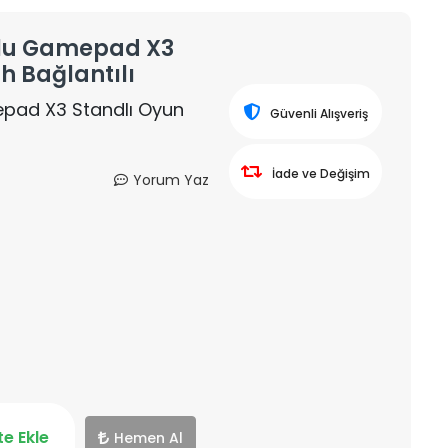
mlu Gamepad X3
h Bağlantılı
pad X3 Standlı Oyun
Güvenli Alışveriş
İade ve Değişim
Yorum Yaz
e Ekle
Hemen Al