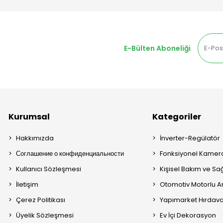
E-Bülten Aboneliği
Kurumsal
Kategoriler
Hakkımızda
İnverter-Regülatör
Соглашение о конфиденциальности
Fonksiyonel Kamera
Kullanıcı Sözleşmesi
Kişisel Bakım ve Sağ
İletişim
Otomotiv Motorlu A
Çerez Politikası
Yapımarket Hırdava
Üyelik Sözleşmesi
Ev İçi Dekorasyon