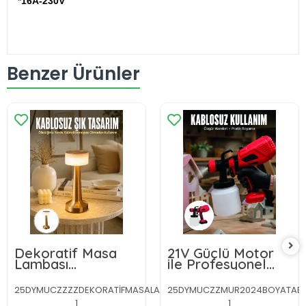
*16A-230V
Benzer Ürünler
Dekoratif Masa
21V Güçlü Motor
Lambası
ile Profesyonel
Dokunmatik Renk
Boyama
Değiştirebilen
Performansı
25DYMUCZZZZDEKORATİFMASALAMBASIIIIIII1-
25DYMUCZZMUR2024BOYATAB
Gece Lambası Yeni
1
1