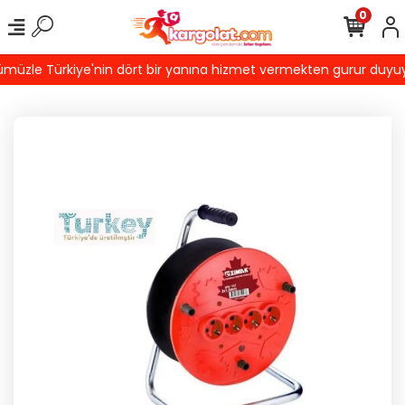
0
üzle Türkiye'nin dört bir yanına hizmet vermekten gurur duyuyoruz